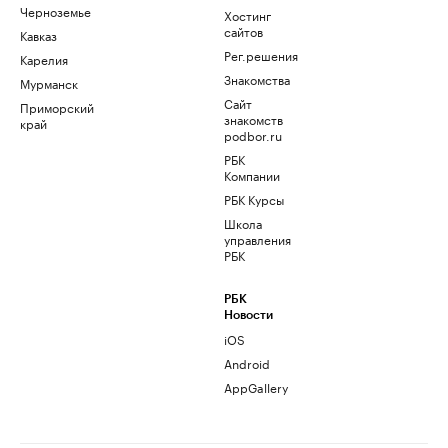
Черноземье
Хостинг
сайтов
Кавказ
Рег.решения
Карелия
Знакомства
Мурманск
Сайт
Приморский
знакомств
край
podbor.ru
РБК
Компании
РБК Курсы
Школа
управления
РБК
РБК
Новости
iOS
Android
AppGallery