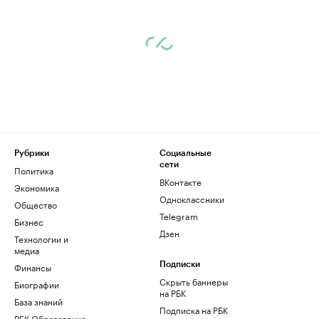
Рубрики
Социальные
сети
Политика
ВКонтакте
Экономика
Одноклассники
Общество
Telegram
Бизнес
Дзен
Технологии и
медиа
Финансы
Подписки
Скрыть баннеры
Биографии
на РБК
База знаний
Подписка на РБК
РБК Образование