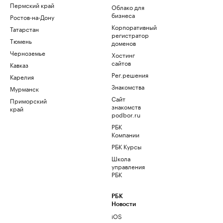
Пермский край
Облако для
бизнеса
Ростов-на-Дону
Корпоративный
Татарстан
регистратор
Тюмень
доменов
Черноземье
Хостинг
сайтов
Кавказ
Рег.решения
Карелия
Знакомства
Мурманск
Сайт
Приморский
знакомств
край
podbor.ru
РБК
Компании
РБК Курсы
Школа
управления
РБК
РБК
Новости
iOS