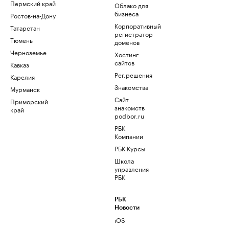
Пермский край
Облако для
бизнеса
Ростов-на-Дону
Корпоративный
Татарстан
регистратор
Тюмень
доменов
Черноземье
Хостинг
сайтов
Кавказ
Рег.решения
Карелия
Знакомства
Мурманск
Сайт
Приморский
знакомств
край
podbor.ru
РБК
Компании
РБК Курсы
Школа
управления
РБК
РБК
Новости
iOS