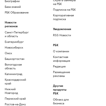
Биографии
на РБК
База знаний
Подписка на РБК
РБК Образование
Корпоративная
подписка
Новости
регионов
Уведомления
Санкт-Петербург
RSS Новости
и область
Екатеринбург
РБК
Новосибирск
О компании
Омск
Контактная
Башкортостан
информация
Вологодская
Редакция
область
Размещение
Калининград
рекламы
Краснодарский
край
Другие
Нижний
продукты
Новгород
РБК
Пермский край
Облако для
бизнеса
Ростов-на-Дону