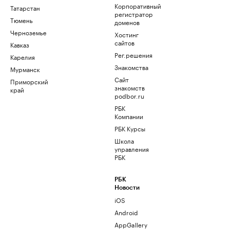
Корпоративный
Татарстан
регистратор
Тюмень
доменов
Черноземье
Хостинг
сайтов
Кавказ
Рег.решения
Карелия
Знакомства
Мурманск
Сайт
Приморский
знакомств
край
podbor.ru
РБК
Компании
РБК Курсы
Школа
управления
РБК
РБК
Новости
iOS
Android
AppGallery