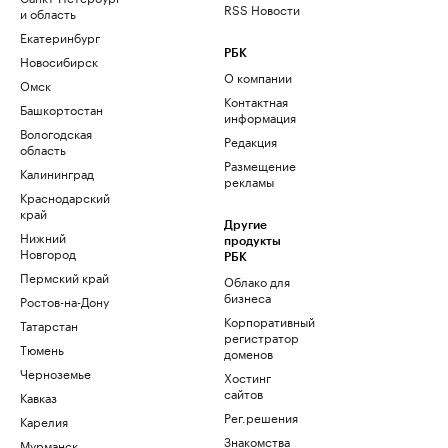
RSS Новости
и область
Екатеринбург
РБК
Новосибирск
О компании
Омск
Контактная
Башкортостан
информация
Вологодская
Редакция
область
Размещение
Калининград
рекламы
Краснодарский
край
Другие
Нижний
продукты
Новгород
РБК
Пермский край
Облако для
бизнеса
Ростов-на-Дону
Корпоративный
Татарстан
регистратор
Тюмень
доменов
Черноземье
Хостинг
сайтов
Кавказ
Рег.решения
Карелия
Знакомства
Мурманск