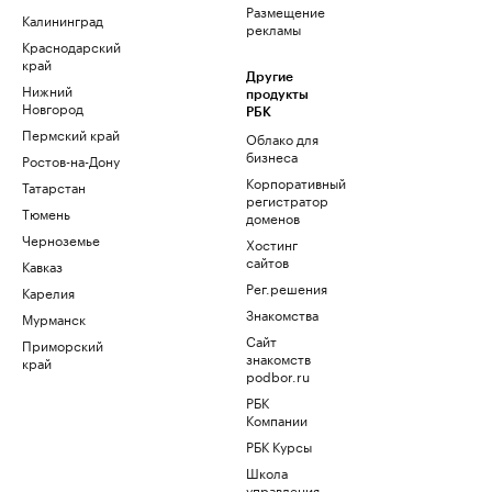
Размещение
Калининград
рекламы
Краснодарский
край
Другие
Нижний
продукты
Новгород
РБК
Пермский край
Облако для
бизнеса
Ростов-на-Дону
Корпоративный
Татарстан
регистратор
Тюмень
доменов
Черноземье
Хостинг
сайтов
Кавказ
Рег.решения
Карелия
Знакомства
Мурманск
Сайт
Приморский
знакомств
край
podbor.ru
РБК
Компании
РБК Курсы
Школа
управления