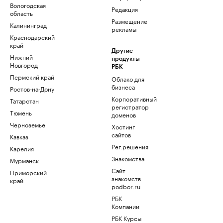
Вологодская
Редакция
область
Размещение
Калининград
рекламы
Краснодарский
край
Другие
Нижний
продукты
Новгород
РБК
Пермский край
Облако для
бизнеса
Ростов-на-Дону
Корпоративный
Татарстан
регистратор
Тюмень
доменов
Черноземье
Хостинг
сайтов
Кавказ
Рег.решения
Карелия
Знакомства
Мурманск
Сайт
Приморский
знакомств
край
podbor.ru
РБК
Компании
РБК Курсы