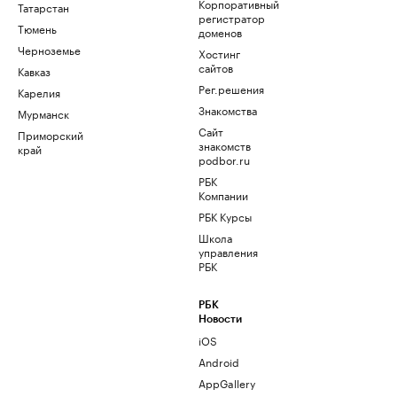
Корпоративный
Татарстан
регистратор
Тюмень
доменов
Черноземье
Хостинг
сайтов
Кавказ
Рег.решения
Карелия
Знакомства
Мурманск
Сайт
Приморский
знакомств
край
podbor.ru
РБК
Компании
РБК Курсы
Школа
управления
РБК
РБК
Новости
iOS
Android
AppGallery