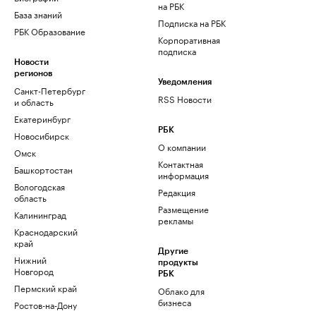
на РБК
База знаний
Подписка на РБК
РБК Образование
Корпоративная
подписка
Новости
регионов
Уведомления
Санкт-Петербург
RSS Новости
и область
Екатеринбург
РБК
Новосибирск
О компании
Омск
Контактная
Башкортостан
информация
Вологодская
Редакция
область
Размещение
Калининград
рекламы
Краснодарский
край
Другие
Нижний
продукты
Новгород
РБК
Пермский край
Облако для
бизнеса
Ростов-на-Дону