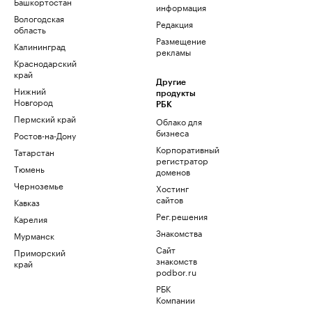
Башкортостан
информация
Вологодская
Редакция
область
Размещение
Калининград
рекламы
Краснодарский
край
Другие
Нижний
продукты
Новгород
РБК
Пермский край
Облако для
бизнеса
Ростов-на-Дону
Корпоративный
Татарстан
регистратор
Тюмень
доменов
Черноземье
Хостинг
сайтов
Кавказ
Рег.решения
Карелия
Знакомства
Мурманск
Сайт
Приморский
знакомств
край
podbor.ru
РБК
Компании