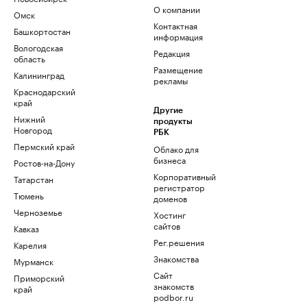
О компании
Омск
Контактная
Башкортостан
информация
Вологодская
Редакция
область
Размещение
Калининград
рекламы
Краснодарский
край
Другие
Нижний
продукты
Новгород
РБК
Пермский край
Облако для
бизнеса
Ростов-на-Дону
Корпоративный
Татарстан
регистратор
Тюмень
доменов
Черноземье
Хостинг
сайтов
Кавказ
Рег.решения
Карелия
Знакомства
Мурманск
Сайт
Приморский
знакомств
край
podbor.ru