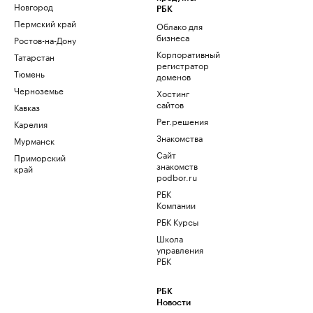
Новгород
РБК
Пермский край
Облако для
бизнеса
Ростов-на-Дону
Корпоративный
Татарстан
регистратор
Тюмень
доменов
Черноземье
Хостинг
сайтов
Кавказ
Рег.решения
Карелия
Знакомства
Мурманск
Сайт
Приморский
знакомств
край
podbor.ru
РБК
Компании
РБК Курсы
Школа
управления
РБК
РБК
Новости