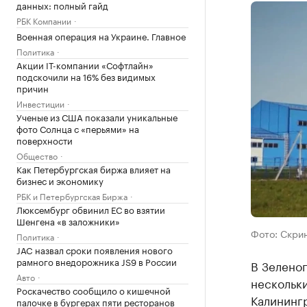
данных: полный гайд
РБК Компании
Военная операция на Украине. Главное
Политика
Акции IT-компании «Софтлайн»
подскочили на 16% без видимых
причин
Инвестиции
Ученые из США показали уникальные
фото Солнца с «перьями» на
поверхности
Общество
Как Петербургская биржа влияет на
бизнес и экономику
РБК и Петербургская Биржа
Люксембург обвинил ЕС во взятии
Шенгена «в заложники»
Фото: Скри
Политика
JAC назвал сроки появления нового
рамного внедорожника JS9 в России
В Зелено
Авто
нескольки
Роскачество сообщило о кишечной
Калининг
палочке в бургерах пяти ресторанов