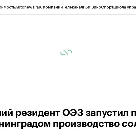
жимость
Autonews
РБК Компании
Телеканал
РБК Вино
Спорт
Школа упра
ипто
РБК Бизнес-среда
Дискуссионный клуб
Исследования
Кредитные 
рагентов
Политика
Экономика
Бизнес
Технологии и медиа
Финансы
Рын
д
ий резидент ОЭЗ запустил 
нинградом производство со