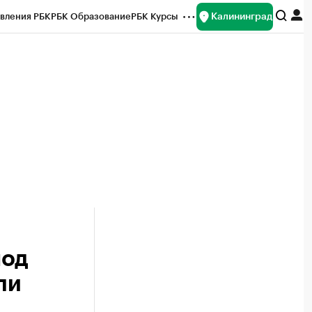
Калининград
вления РБК
РБК Образование
РБК Курсы
рейтинги
Франшизы
Газета
ок наличной валюты
под
ли