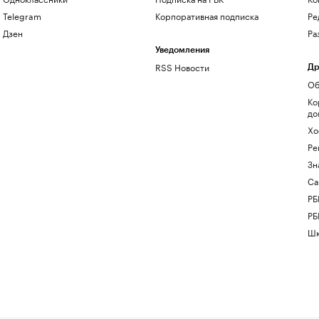
Telegram
Корпоративная подписка
Ре
Дзен
Ра
Уведомления
RSS Новости
Др
Об
Ко
до
Хо
Ре
Зн
Са
РБ
РБ
Шк