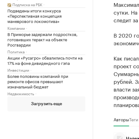
Максимал
Подписка на РБК
Подведены итоги конкурса
сутки. На
«Перспективная концепция
следит за
маневрового локомотива»
Компании
В Приморье задержали подростков,
В 2020 г
готовивших теракт на объекте
экономич
Росгвардии
Политика
Как писа
Акции «Русагро» обвалились почти на
17% на фоне дивидендного гэпа
проект со
Инвестиции
Суммарны
Более половины компаний при
рублей. З
ремонте офисов превышают
изначальный бюджет
власти за
Недвижимость
производ
планирова
Загрузить еще
Авторы
Теги
Надеж