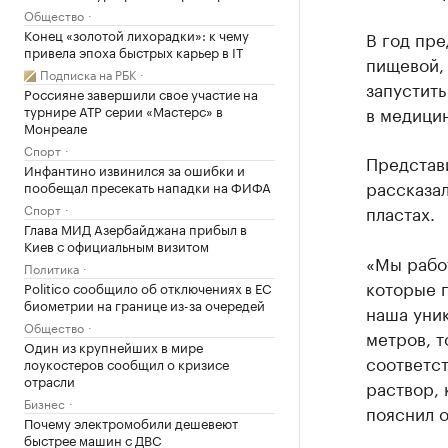
Общество
Конец «золотой лихорадки»: к чему
В год пре
привела эпоха быстрых карьер в IT
пищевой, 
Подписка на РБК
запустить
Россияне завершили свое участие на
турнире ATP серии «Мастерс» в
в медици
Монреале
Спорт
Представ
Инфантино извинился за ошибки и
рассказал
пообещал пресекать нападки на ФИФА
Спорт
пластах.
Глава МИД Азербайджана прибыл в
Киев с официальным визитом
«Мы работ
Политика
которые п
Politico сообщило об отключениях в ЕС
биометрии на границе из-за очередей
наша уник
Общество
метров, т
Один из крупнейших в мире
соответст
лоукостеров сообщил о кризисе
отрасли
раствор, 
Бизнес
пояснил о
Почему электромобили дешевеют
быстрее машин с ДВС