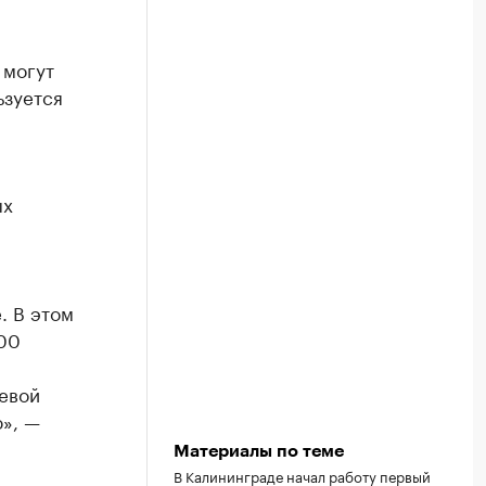
 могут
ьзуется
ых
. В этом
800
левой
», —
Материалы по теме
В Калининграде начал работу первый