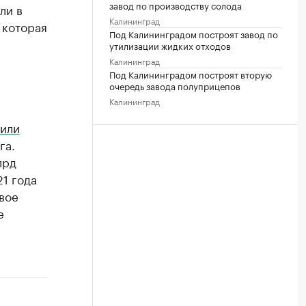
завод по производству солода
ли в
Калининград
 которая
Под Калининградом построят завод по
утилизации жидких отходов
Калининград
Под Калининградом построят вторую
очередь завода полуприцепов
Калининград
или
га.
лрд
21 года
вое
е