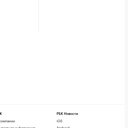
К
РБК Новости
компании
iOS
нтактная информация
Android