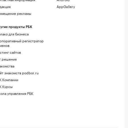
дакция
AppGallery
змещение рекламы
угие продукты РБК
лако для бизнеса
рпоративный регистратор
менов
стинг сайтов
г.решения
акомства
йт знакомств podbor.ru
К Компании
К Курсы
ола управления РБК