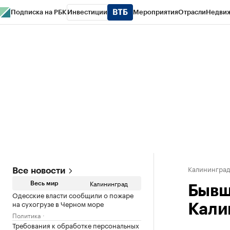
Подписка на РБК
Инвестиции
Мероприятия
Отрасли
Недви
РБК Life
Тренды
Визионеры
Национальные проекты
Город
Стиль
Кр
Спецпроекты СПб
Конференции СПб
Спецпроекты
Проверка конт
Калинингра
Все новости
Калининград
Весь мир
Бывш
Одесские власти сообщили о пожаре
на сухогрузе в Черном море
Кали
Политика
Требования к обработке персональных