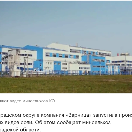
ншот видео минсельхоза КО
градском округе компания «Варница» запустила прои
х видов соли. Об этом сообщает минсельхоз
радской области.