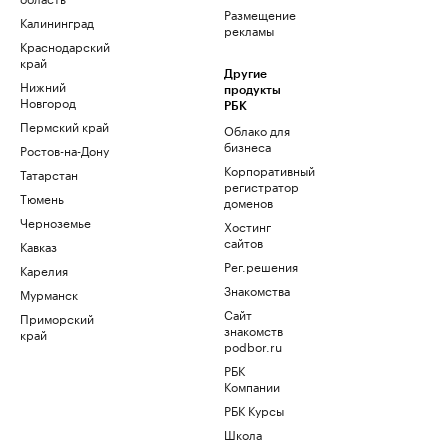
Размещение
Калининград
рекламы
Краснодарский
край
Другие
Нижний
продукты
Новгород
РБК
Пермский край
Облако для
бизнеса
Ростов-на-Дону
Корпоративный
Татарстан
регистратор
Тюмень
доменов
Черноземье
Хостинг
сайтов
Кавказ
Рег.решения
Карелия
Знакомства
Мурманск
Сайт
Приморский
знакомств
край
podbor.ru
РБК
Компании
РБК Курсы
Школа