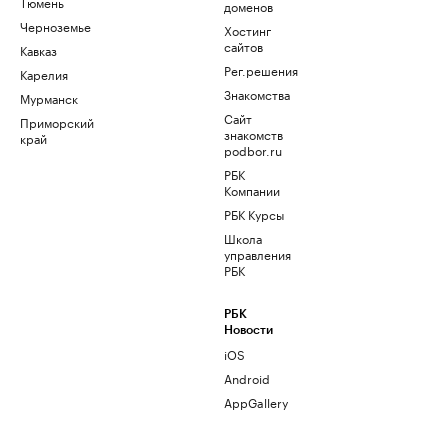
Тюмень
доменов
Черноземье
Хостинг
сайтов
Кавказ
Рег.решения
Карелия
Знакомства
Мурманск
Сайт
Приморский
знакомств
край
podbor.ru
РБК
Компании
РБК Курсы
Школа
управления
РБК
РБК
Новости
iOS
Android
AppGallery