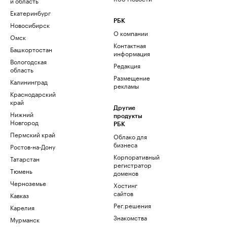
и область
Екатеринбург
РБК
Новосибирск
О компании
Омск
Контактная
Башкортостан
информация
Вологодская
Редакция
область
Размещение
Калининград
рекламы
Краснодарский
край
Другие
Нижний
продукты
Новгород
РБК
Пермский край
Облако для
бизнеса
Ростов-на-Дону
Корпоративный
Татарстан
регистратор
Тюмень
доменов
Черноземье
Хостинг
сайтов
Кавказ
Рег.решения
Карелия
Знакомства
Мурманск