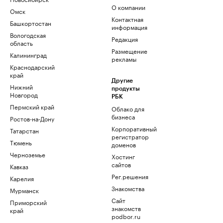
О компании
Омск
Контактная
Башкортостан
информация
Вологодская
Редакция
область
Размещение
Калининград
рекламы
Краснодарский
край
Другие
Нижний
продукты
Новгород
РБК
Пермский край
Облако для
бизнеса
Ростов-на-Дону
Корпоративный
Татарстан
регистратор
Тюмень
доменов
Черноземье
Хостинг
сайтов
Кавказ
Рег.решения
Карелия
Знакомства
Мурманск
Сайт
Приморский
знакомств
край
podbor.ru