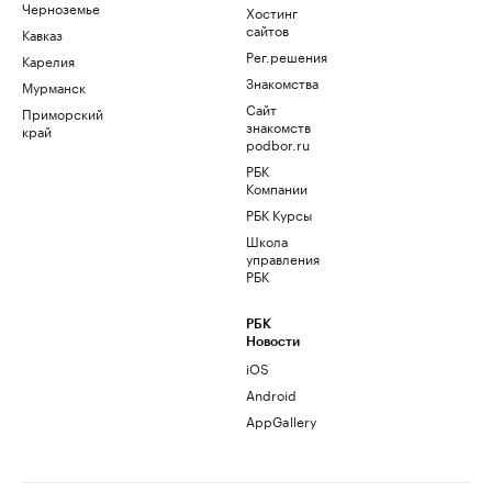
Черноземье
Хостинг
сайтов
Кавказ
Рег.решения
Карелия
Знакомства
Мурманск
Сайт
Приморский
знакомств
край
podbor.ru
РБК
Компании
РБК Курсы
Школа
управления
РБК
РБК
Новости
iOS
Android
AppGallery