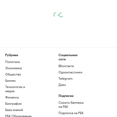
Рубрики
Социальные
сети
Политика
ВКонтакте
Экономика
Одноклассники
Общество
Telegram
Бизнес
Дзен
Технологии и
медиа
Финансы
Подписки
Скрыть баннеры
Биографии
на РБК
База знаний
Подписка на РБК
РБК Образование