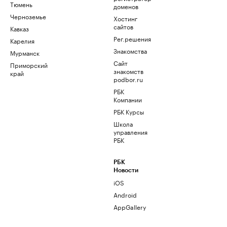
Тюмень
доменов
Черноземье
Хостинг
сайтов
Кавказ
Рег.решения
Карелия
Знакомства
Мурманск
Сайт
Приморский
знакомств
край
podbor.ru
РБК
Компании
РБК Курсы
Школа
управления
РБК
РБК
Новости
iOS
Android
AppGallery