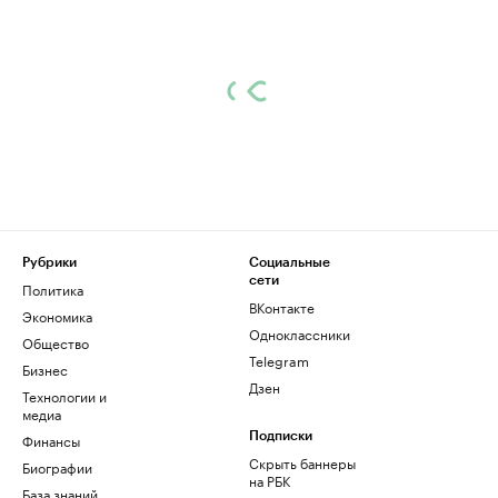
Рубрики
Социальные
сети
Политика
ВКонтакте
Экономика
Одноклассники
Общество
Telegram
Бизнес
Дзен
Технологии и
медиа
Финансы
Подписки
Скрыть баннеры
Биографии
на РБК
База знаний