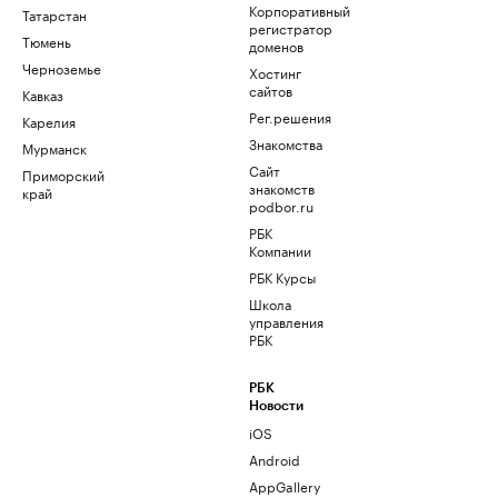
Корпоративный
Татарстан
регистратор
Тюмень
доменов
Черноземье
Хостинг
сайтов
Кавказ
Рег.решения
Карелия
Знакомства
Мурманск
Сайт
Приморский
знакомств
край
podbor.ru
РБК
Компании
РБК Курсы
Школа
управления
РБК
РБК
Новости
iOS
Android
AppGallery