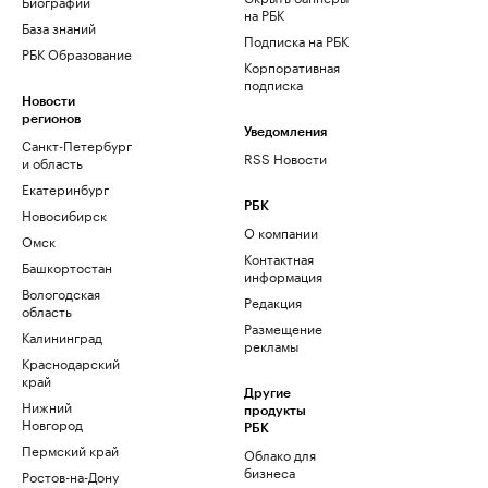
Биографии
на РБК
База знаний
Подписка на РБК
РБК Образование
Корпоративная
подписка
Новости
регионов
Уведомления
Санкт-Петербург
RSS Новости
и область
Екатеринбург
РБК
Новосибирск
О компании
Омск
Контактная
Башкортостан
информация
Вологодская
Редакция
область
Размещение
Калининград
рекламы
Краснодарский
край
Другие
Нижний
продукты
Новгород
РБК
Пермский край
Облако для
бизнеса
Ростов-на-Дону