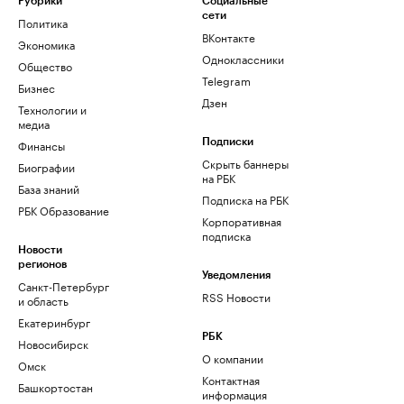
Рубрики
Социальные
сети
Политика
ВКонтакте
Экономика
Одноклассники
Общество
Telegram
Бизнес
Дзен
Технологии и
медиа
Финансы
Подписки
Скрыть баннеры
Биографии
на РБК
База знаний
Подписка на РБК
РБК Образование
Корпоративная
подписка
Новости
регионов
Уведомления
Санкт-Петербург
RSS Новости
и область
Екатеринбург
РБК
Новосибирск
О компании
Омск
Контактная
Башкортостан
информация