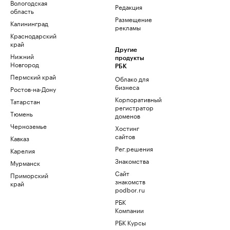
Вологодская
Редакция
область
Размещение
Калининград
рекламы
Краснодарский
край
Другие
Нижний
продукты
Новгород
РБК
Пермский край
Облако для
бизнеса
Ростов-на-Дону
Корпоративный
Татарстан
регистратор
Тюмень
доменов
Черноземье
Хостинг
сайтов
Кавказ
Рег.решения
Карелия
Знакомства
Мурманск
Сайт
Приморский
знакомств
край
podbor.ru
РБК
Компании
РБК Курсы