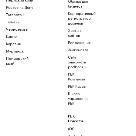
Облако для
бизнеса
Ростов-на-Дону
Корпоративный
Татарстан
регистратор
Тюмень
доменов
Черноземье
Хостинг
сайтов
Кавказ
Рег.решения
Карелия
Знакомства
Мурманск
Сайт
Приморский
знакомств
край
podbor.ru
РБК
Компании
РБК Курсы
Школа
управления
РБК
РБК
Новости
iOS
Android