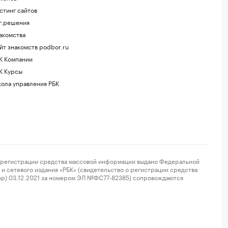
стинг сайтов
г.решения
акомства
йт знакомств podbor.ru
К Компании
К Курсы
ола управления РБК
регистрации средства массовой информации выдано Федеральной
и сетевого издания «РБК» (свидетельство о регистрации средства
ор) 03.12.2021 за номером ЭЛ №ФС77-82385) сопровождаются