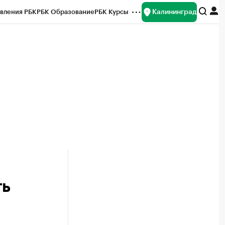
Калининград
вления РБК
РБК Образование
РБК Курсы
рейтинги
Франшизы
Газета
ок наличной валюты
ть