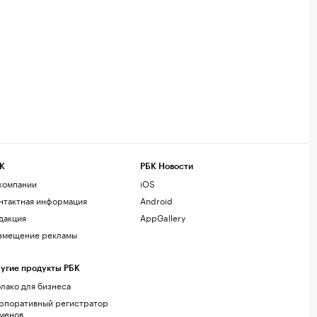
К
РБК Новости
компании
iOS
нтактная информация
Android
дакция
AppGallery
змещение рекламы
угие продукты РБК
лако для бизнеса
рпоративный регистратор
менов