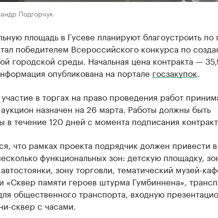
сандр Подгорчук
ьную площадь в Гусеве планируют благоустроить по 
стал победителем Всероссийского конкурса по созд
й городской среды. Начальная цена контракта — 35,
Информация опубликована на портале
госзакупок
.
 участие в торгах на право проведения работ приним
 аукцион назначен на 26 марта. Работы должны быть
 в течение 120 дней с момента подписания контракт
я, что рамках проекта подрядчик должен привести в
есколько функциональных зон: детскую площадку, зо
 автостоянки, зону торговли, тематический музей-каф
и «Сквер памяти героев штурма Гумбиннена», транс
 для общественного транспорта, входную презентаци
ни-сквер с часами.