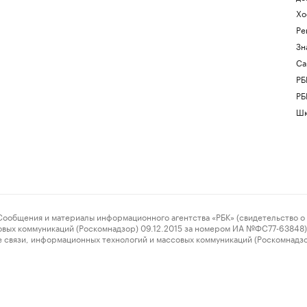
Хо
Ре
Зн
Са
РБ
РБ
Шк
ения и материалы информационного агентства «РБК» (свидетельство о 
овых коммуникаций (Роскомнадзор) 09.12.2015 за номером ИА №ФС77-63848) 
 связи, информационных технологий и массовых коммуникаций (Роскомнадз