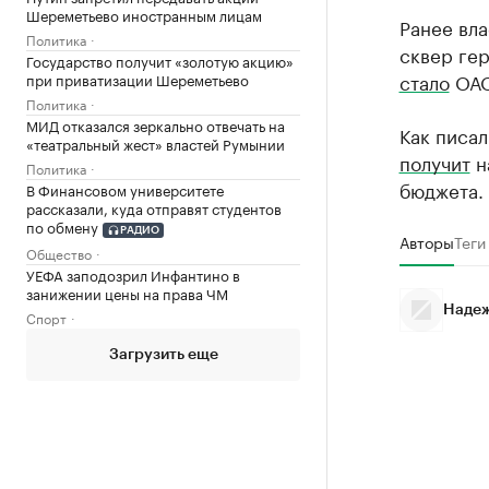
Шереметьево иностранным лицам
Ранее вла
Политика
сквер гер
Государство получит «золотую акцию»
стало
ОАО
при приватизации Шереметьево
Политика
МИД отказался зеркально отвечать на
Как писал
«театральный жест» властей Румынии
получит
н
Политика
бюджета. 
В Финансовом университете
рассказали, куда отправят студентов
по обмену
РАДИО
Авторы
Теги
Общество
УЕФА заподозрил Инфантино в
занижении цены на права ЧМ
Надеж
Спорт
Загрузить еще