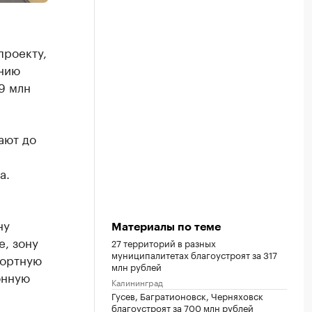
проекту,
анию
9 млн
ают до
а.
ну
Материалы по теме
е, зону
27 территорий в разных
муниципалитетах благоустроят за 317
портную
млн рублей
онную
Калининград
Гусев, Багратионовск, Черняховск
благоустроят за 700 млн рублей