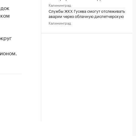
Калининград
ядок
Службы ЖКХ Гусева смогут отслеживать
иком
аварии через облачную диспетчерскую
Калининград
округ
гионом.