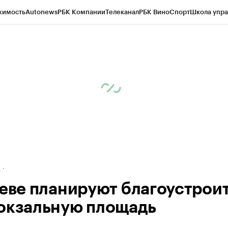
жимость
Autonews
РБК Компании
Телеканал
РБК Вино
Спорт
Школа упра
ипто
РБК Бизнес-среда
Дискуссионный клуб
Исследования
Кредитные 
рагентов
Политика
Экономика
Бизнес
Технологии и медиа
Финансы
Рын
д
севе планируют благоустрои
окзальную площадь