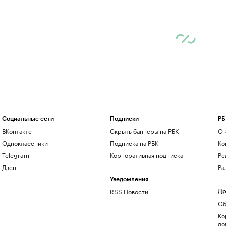
Социальные сети
Подписки
РБ
ВКонтакте
Скрыть баннеры на РБК
О 
Одноклассники
Подписка на РБК
Ко
Telegram
Корпоративная подписка
Ре
Дзен
Ра
Уведомления
RSS Новости
Др
Об
Ко
до