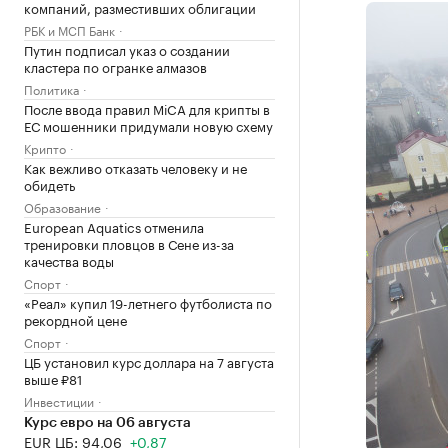
компаний, разместивших облигации
РБК и МСП Банк
Путин подписал указ о создании
кластера по огранке алмазов
Политика
После ввода правил MiCA для крипты в
ЕС мошенники придумали новую схему
Крипто
Как вежливо отказать человеку и не
обидеть
Образование
European Aquatics отменила
тренировки пловцов в Сене из-за
качества воды
Спорт
«Реал» купил 19-летнего футболиста по
рекордной цене
Спорт
ЦБ установил курс доллара на 7 августа
выше ₽81
Инвестиции
Курс евро на 06 августа
EUR ЦБ: 94,06
+0,87