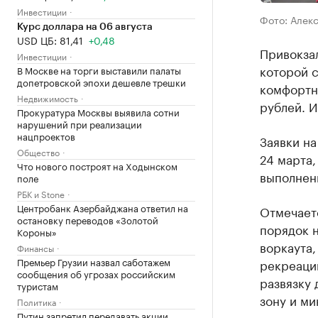
Инвестиции
Фото: Алек
Курс доллара на 06 августа
USD ЦБ: 81,41
+0,48
Привокзал
Инвестиции
которой 
В Москве на торги выставили палаты
допетровской эпохи дешевле трешки
комфортно
Недвижимость
рублей. 
Прокуратура Москвы выявила сотни
нарушений при реализации
нацпроектов
Заявки на
Общество
24 марта,
Что нового построят на Ходынском
выполнены
поле
РБК и Stone
Центробанк Азербайджана ответил на
Отмечаетс
остановку переводов «Золотой
порядок н
Короны»
воркаута,
Финансы
Премьер Грузии назвал саботажем
рекреаци
сообщения об угрозах российским
развязку
туристам
зону и ми
Политика
Путин запретил передавать акции