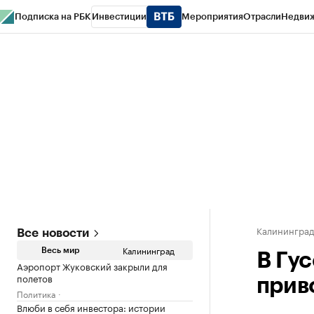
Подписка на РБК
Инвестиции
Мероприятия
Отрасли
Недви
РБК Life
Тренды
Визионеры
Национальные проекты
Город
Стиль
Кр
Спецпроекты СПб
Конференции СПб
Спецпроекты
Проверка конт
Калинингра
Все новости
Калининград
Весь мир
В Гу
Аэропорт Жуковский закрыли для
полетов
прив
Политика
Влюби в себя инвестора: истории