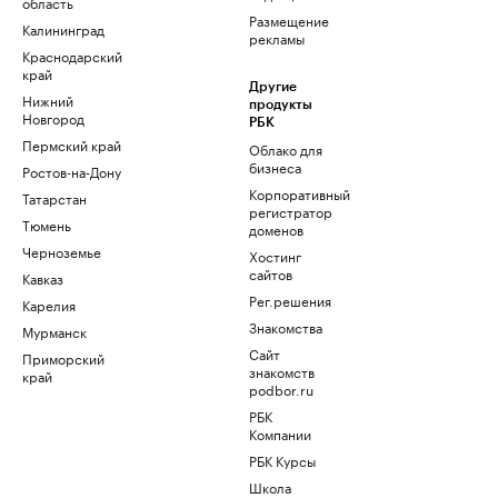
область
Размещение
Калининград
рекламы
Краснодарский
край
Другие
Нижний
продукты
Новгород
РБК
Пермский край
Облако для
бизнеса
Ростов-на-Дону
Корпоративный
Татарстан
регистратор
Тюмень
доменов
Черноземье
Хостинг
сайтов
Кавказ
Рег.решения
Карелия
Знакомства
Мурманск
Сайт
Приморский
знакомств
край
podbor.ru
РБК
Компании
РБК Курсы
Школа