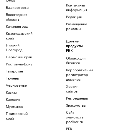
Контактная
Башкортостан
информация
Вологодская
Редакция
область
Размещение
Калининград
рекламы
Краснодарский
край
Другие
Нижний
продукты
Новгород
РБК
Пермский край
Облако для
бизнеса
Ростов-на-Дону
Корпоративный
Татарстан
регистратор
Тюмень
доменов
Черноземье
Хостинг
сайтов
Кавказ
Рег.решения
Карелия
Знакомства
Мурманск
Сайт
Приморский
знакомств
край
podbor.ru
РБК