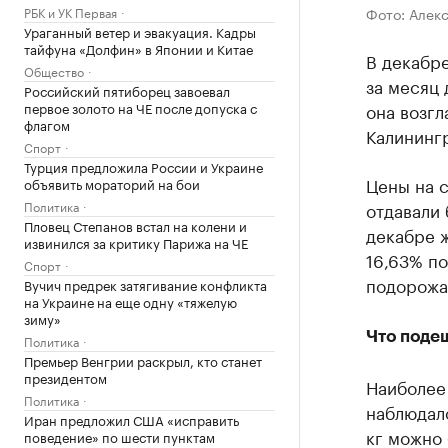
РБК и УК Первая
Фото: Алек
Ураганный ветер и эвакуация. Кадры
тайфуна «Долфин» в Японии и Китае
В декабре
Общество
за месяц 
Российский пятиборец завоевал
первое золото на ЧЕ после допуска с
она возгл
флагом
Калинингр
Спорт
Турция предложила России и Украине
Цены на 
объявить мораторий на бои
Политика
отдавали 
Пловец Степанов встал на колени и
декабре ж
извинился за критику Парижа на ЧЕ
16,63% по
Спорт
подорожал
Вучич предрек затягивание конфликта
на Украине на еще одну «тяжелую
зиму»
Что поде
Политика
Премьер Венгрии раскрыл, кто станет
президентом
Наиболее
Политика
наблюдало
Иран предложил США «исправить
кг можно 
поведение» по шести пунктам