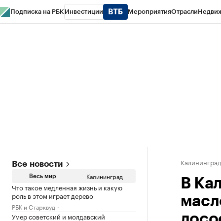
Подписка на РБК
Инвестиции
Мероприятия
Отрасли
Недви
РБК Life
Тренды
Визионеры
Национальные проекты
Город
Стиль
Кр
Спецпроекты СПб
Конференции СПб
Спецпроекты
Проверка конт
Калинингра
Все новости
Калининград
Весь мир
В Ка
Что такое медленная жизнь и какую
роль в этом играет дерево
масл
РБК и Старквуд
Умер советский и молдавский
лосо