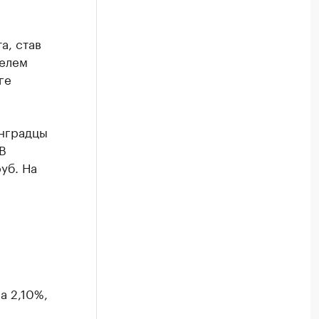
а, став
телем
ге
инградцы
В
уб. На
а 2,10%,