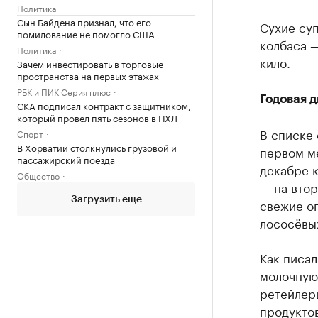
Политика
Сын Байдена признал, что его
Сухие суп
помилование не помогло США
колбаса —
Политика
кило.
Зачем инвестировать в торговые
пространства на первых этажах
РБК и ПИК Серия плюс
Годовая 
СКА подписал контракт с защитником,
который провел пять сезонов в НХЛ
В списке 
Спорт
В Хорватии столкнулись грузовой и
первом ме
пассажирский поезда
декабре к
Общество
— на втор
Загрузить еще
свежие ог
лососёвых
Как писал
молочную
ретейлеры
продуктов