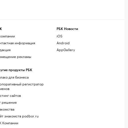
К
РБК Новости
компании
iOS
нтактная информация
Android
дакция
AppGallery
змещение рекламы
угие продукты РБК
лако для бизнеса
рпоративный регистратор
менов
стинг сайтов
г.решения
акомства
йт знакомств podbor.ru
К Компании