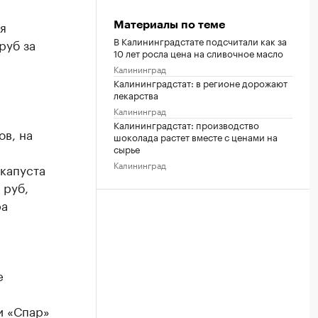
я
Материалы по теме
В Калининградстате подсчитали как за
руб за
10 лет росла цена на сливочное масло
Калининград
Калининградстат: в регионе дорожают
лекарства
Калининград
Калининградстат: производство
в, на
шоколада растет вместе с ценами на
сырье
В
Калининград
 капуста
 руб,
ра
е
и «Спар»