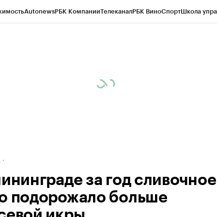
жимость
Autonews
РБК Компании
Телеканал
РБК Вино
Спорт
Школа упра
ипто
РБК Бизнес-среда
Дискуссионный клуб
Исследования
Кредитные 
рагентов
Политика
Экономика
Бизнес
Технологии и медиа
Финансы
Рын
д
лининграде за год сливочное
о подорожало больше
севой икры