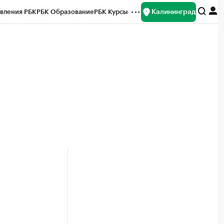
Калининград
вления РБК
РБК Образование
РБК Курсы
рейтинги
Франшизы
Газета
ок наличной валюты