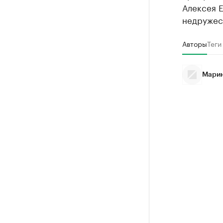
Алексея Е
недружес
Авторы
Теги
Марин