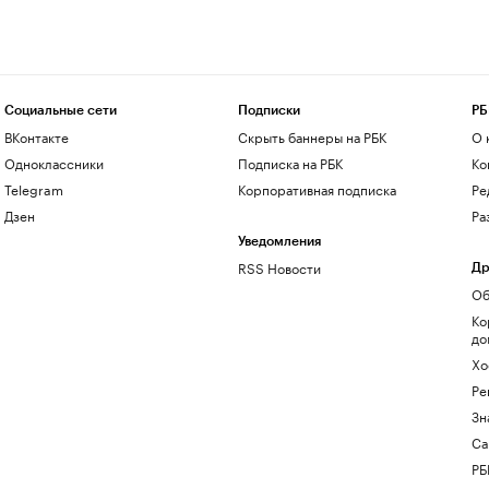
Социальные сети
Подписки
РБ
ВКонтакте
Скрыть баннеры на РБК
О 
Одноклассники
Подписка на РБК
Ко
Telegram
Корпоративная подписка
Ре
Дзен
Ра
Уведомления
RSS Новости
Др
Об
Ко
до
Хо
Ре
Зн
Са
РБ