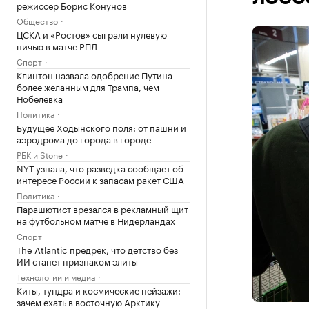
режиссер Борис Конунов
Общество
ЦСКА и «Ростов» сыграли нулевую
ничью в матче РПЛ
Спорт
Клинтон назвала одобрение Путина
более желанным для Трампа, чем
Нобелевка
Политика
Будущее Ходынского поля: от пашни и
аэродрома до города в городе
РБК и Stone
NYT узнала, что разведка сообщает об
интересе России к запасам ракет США
Политика
Парашютист врезался в рекламный щит
на футбольном матче в Нидерландах
Спорт
The Atlantic предрек, что детство без
ИИ станет признаком элиты
Технологии и медиа
Киты, тундра и космические пейзажи:
зачем ехать в восточную Арктику