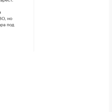
н
ВО, но
ра под