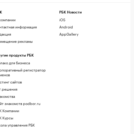
К
РБК Новости
компании
iOS
нтактная информация
Android
дакция
AppGallery
змещение рекламы
угие продукты РБК
лако для бизнеса
рпоративный регистратор
менов
стинг сайтов
г.решения
акомства
йт знакомств podbor.ru
К Компании
К Курсы
ола управления РБК