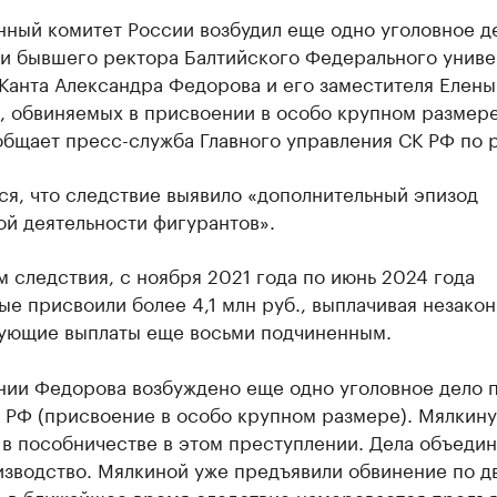
ный комитет России возбудил еще одно уголовное д
и бывшего ректора Балтийского Федерального униве
Канта Александра Федорова и его заместителя Елены
, обвиняемых в присвоении в особо крупном размере
бщает пресс-служба Главного управления СК РФ по р
я, что следствие выявило «дополнительный эпизод
й деятельности фигурантов».
 следствия, с ноября 2021 года по июнь 2024 года
е присвоили более 4,1 млн руб., выплачивая незако
ующие выплаты еще восьми подчиненным.
ии Федорова возбуждено еще одно уголовное дело п
К РФ (присвоение в особо крупном размере). Мялкину
в пособничестве в этом преступлении. Дела объедин
изводство. Мялкиной уже предъявили обвинение по д
, в ближайшее время следствие намеревается предъя