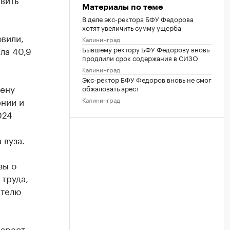
Материалы по теме
В деле экс-ректора БФУ Федорова
хотят увеличить сумму ущерба
овили,
Калининград
Бывшему ректору БФУ Федорову вновь
ла 40,9
продлили срок содержания в СИЗО
Калининград
Экс-ректор БФУ Федоров вновь не смог
лену
обжаловать арест
Калининград
ении и
024
 вуза.
зы о
труда,
ителю
арест.