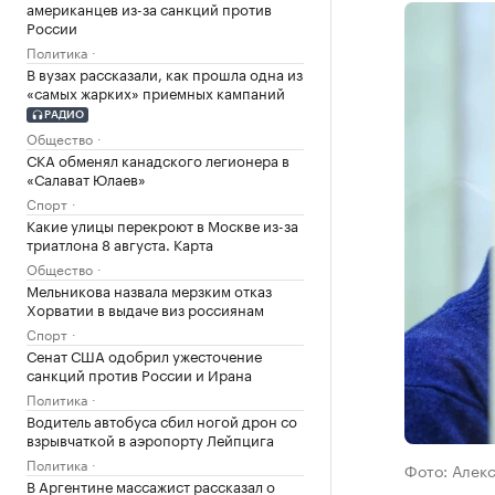
американцев из-за санкций против
России
Политика
В вузах рассказали, как прошла одна из
«самых жарких» приемных кампаний
РАДИО
Общество
СКА обменял канадского легионера в
«Салават Юлаев»
Спорт
Какие улицы перекроют в Москве из-за
триатлона 8 августа. Карта
Общество
Мельникова назвала мерзким отказ
Хорватии в выдаче виз россиянам
Спорт
Сенат США одобрил ужесточение
санкций против России и Ирана
Политика
Водитель автобуса сбил ногой дрон со
взрывчаткой в аэропорту Лейпцига
Политика
Фото: Алек
В Аргентине массажист рассказал о