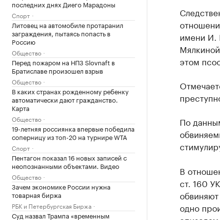
последних днях Диего Марадоны
Следствен
Спорт
отношени
Литовец на автомобиле протаранил
заграждения, пытаясь попасть в
имени И. 
Россию
Мялкиной
Общество
этом псоо
Перед пожаром на НПЗ Slovnaft в
Братиславе произошел взрыв
Общество
Отмечаетс
В каких странах рожденному ребенку
преступно
автоматически дают гражданство.
Карта
Общество
По данным
19-летняя россиянка впервые победила
обвиняемы
соперницу из топ-20 на турнире WTA
стимулир
Спорт
Пентагон показал 16 новых записей с
неопознанными объектами. Видео
В отношен
Общество
ст. 160 У
Зачем экономике России нужна
обвиняют 
товарная биржа
РБК и Петербургская Биржа
одно про
Суд назвал Трампа «временным
эпизодам