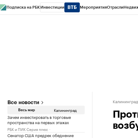
Подписка на РБК
Инвестиции
Мероприятия
Отрасли
Недви
РБК Life
Тренды
Визионеры
Национальные проекты
Город
Стиль
Кр
Спецпроекты СПб
Конференции СПб
Спецпроекты
Проверка конт
Калинингра
Все новости
Калининград
Весь мир
Прот
Зачем инвестировать в торговые
пространства на первых этажах
возб
РБК и ПИК Серия плюс
Сенатор США предрек обеднение