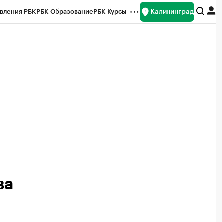
Калининград
вления РБК
РБК Образование
РБК Курсы
рейтинги
Франшизы
Газета
ок наличной валюты
ва