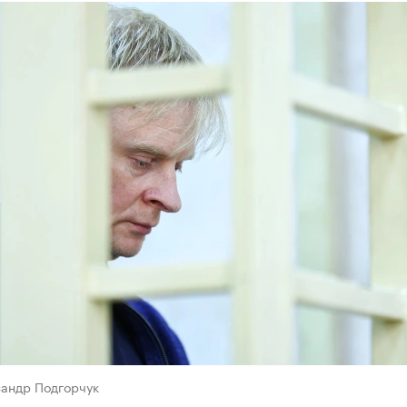
сандр Подгорчук