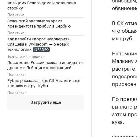
жильцом» Белого дома и остановил
обвинени
стройку
Политика
Зеленский впервые за время
В СК отме
президентства прибыл в Сербию
что общая
Политика
млн руб.
Как перейти «порог недоверия»:
Слащева и Wylsacom — о новых
технологиях
РАДИО
Напомним
Технологии и медиа
Мялкину а
Посольство России назвало инцидент с
растрате.
дроном в Лейпциге провокацией
Политика
подозрев
Рубио рассказал, как США затягивают
присвоен
«петлю» вокруг Кубы
Политика
По предв
Загрузить еще
выплате р
затем пр
вуза.
Федоров 