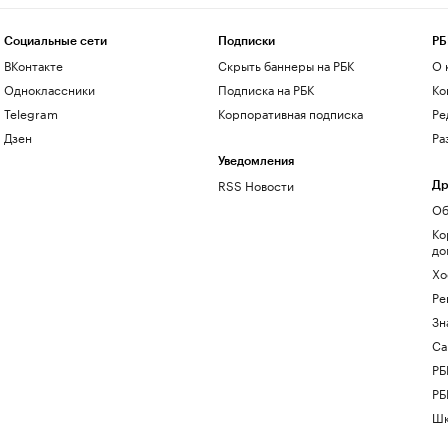
Социальные сети
Подписки
РБ
ВКонтакте
Скрыть баннеры на РБК
О 
Одноклассники
Подписка на РБК
Ко
Telegram
Корпоративная подписка
Ре
Дзен
Ра
Уведомления
RSS Новости
Др
Об
Ко
до
Хо
Ре
Зн
Са
РБ
РБ
Шк