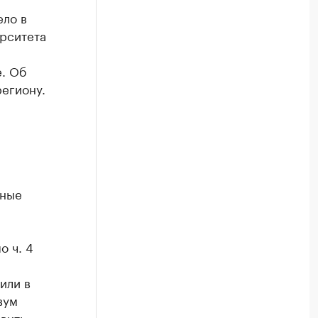
ело в
рситета
. Об
егиону.
нные
о ч. 4
или в
вум
вить