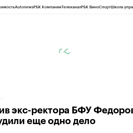
жимость
Autonews
РБК Компании
Телеканал
РБК Вино
Спорт
Школа упра
ипто
РБК Бизнес-среда
Дискуссионный клуб
Исследования
Кредитные 
рагентов
Политика
Экономика
Бизнес
Технологии и медиа
Финансы
Рын
д
ив экс-ректора БФУ Федоро
удили еще одно дело