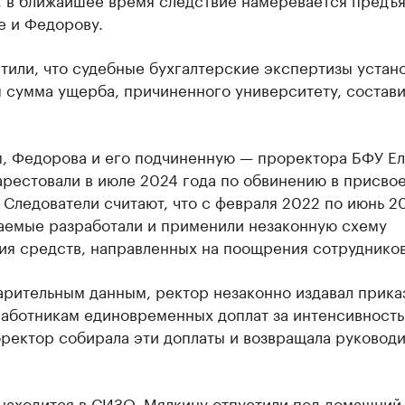
е и Федорову.
тили, что судебные бухгалтерские экспертизы устан
 сумма ущерба, причиненного университету, состави
, Федорова и его подчиненную — проректора БФУ Е
рестовали в июле 2024 года по обвинению в присво
 Следователи считают, что с февраля 2022 по июнь 2
аемые разработали и применили незаконную схему
ия средств, направленных на поощрения сотрудников
арительным данным, ректор незаконно издавал прика
аботникам единовременных доплат за интенсивность 
оректор собирала эти доплаты и возвращала руковод
находится в СИЗО, Мялкину отпустили под домашний 