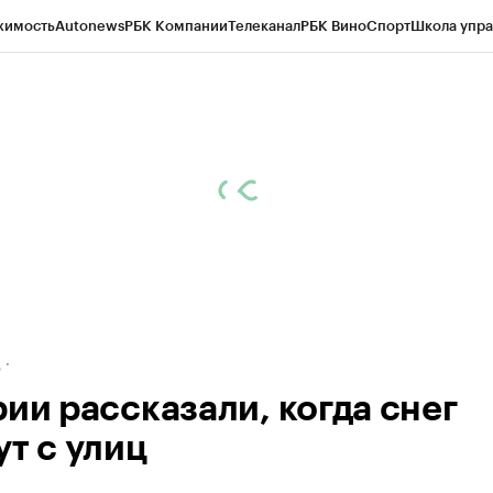
жимость
Autonews
РБК Компании
Телеканал
РБК Вино
Спорт
Школа упра
ипто
РБК Бизнес-среда
Дискуссионный клуб
Исследования
Кредитные 
рагентов
Политика
Экономика
Бизнес
Технологии и медиа
Финансы
Рын
д
рии рассказали, когда снег
ут с улиц