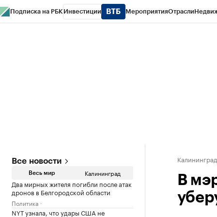
Подписка на РБК
Инвестиции
Мероприятия
Отрасли
Недви
РБК Life
Тренды
Визионеры
Национальные проекты
Город
Стиль
Кр
Спецпроекты СПб
Конференции СПб
Спецпроекты
Проверка конт
Калинингра
Все новости
Калининград
Весь мир
В мэ
Два мирных жителя погибли после атак
дронов в Белгородской области
убер
Политика
NYT узнала, что удары США не