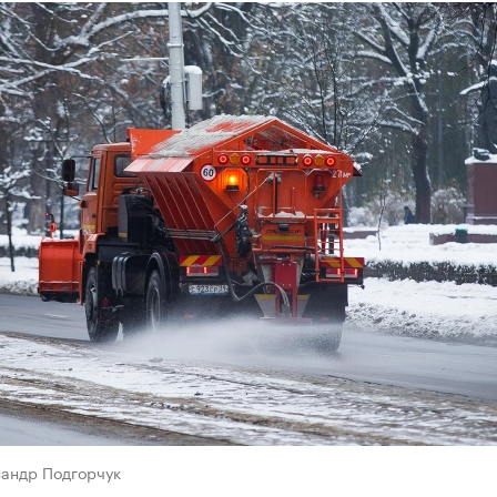
сандр Подгорчук