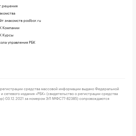
г.решения
акомства
йт знакомств podbor.ru
К Компании
К Курсы
ола управления РБК
регистрации средства массовой информации выдано Федеральной
и сетевого издания «РБК» (свидетельство о регистрации средства
ор) 03.12.2021 за номером ЭЛ №ФС77-82385) сопровождаются