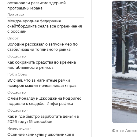
остановили развитие ядерной
программы Ирана
Политика
Международная федерация
скейтбординга сняла все ограничения
с россиян
Спорт
Володин рассказал о запуске мер по
стабилизации топливного рынка
Общество
Как сохранить средства во времена
нестабильности рынков
РБК и Сбер
ВС счел, что за магнитные рамки
номеров машин нельзя лишать прав
Общество
С чем Роналду и Джорджина Родригес
подошли к свадьбе. Инфографика
Общество
Как и где быстро заработать деньги в
2026 году: 15 способов
Инвестиции
Фото: Алек
Осенние каникулы у школьников в