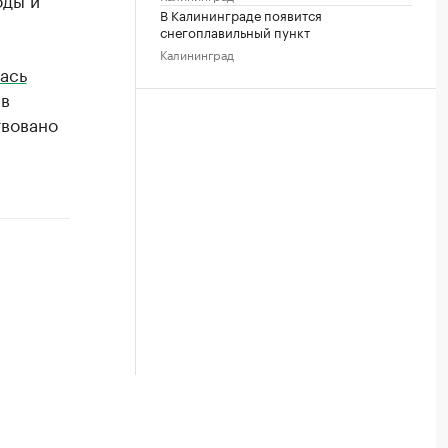
В Калининграде появится
снегоплавильный пункт
Калининград
ась
 в
твовано