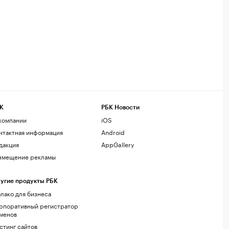
К
РБК Новости
компании
iOS
нтактная информация
Android
дакция
AppGallery
змещение рекламы
угие продукты РБК
лако для бизнеса
рпоративный регистратор
менов
стинг сайтов