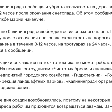
лининграда пообещали убрать скользкость на дорогах
2 часов после окончания снегопада. Об этом сообщи
ужбе
мэрии накануне.
нно Калининград освобождается из снежного плена. 
 после окончания снегопада скользкость на дорогах
анена в течение 3-12 часов, на тротуарах за 24 часа»,
ся в сообщении.
щики ссылаются на то, что техника не может работа
 На помощь сотрудникам «Чистоты» бросили специали
едприятий городского хозяйства: «Гидротехник», «Г
Дирекция ландшафтных парков», «Калининград-ГорТра
одские бани».
е дня осадки возобновлялись, поэтому на некоторые
дреса рабочим приходится возвращаться дважды. Ва
ные магистрали, спуски и подъёмы с эстакад, перех