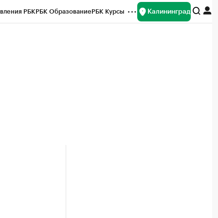
Калининград
вления РБК
РБК Образование
РБК Курсы
рейтинги
Франшизы
Газета
ок наличной валюты