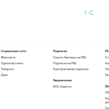
Социальные сети
Подписки
РБ
ВКонтакте
Скрыть баннеры на РБК
О 
Одноклассники
Подписка на РБК
Ко
Telegram
Корпоративная подписка
Ре
Дзен
Ра
Уведомления
RSS Новости
Др
Об
Ко
до
Хо