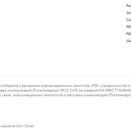
Ре
Зн
Са
РБ
РБ
Шк
ения и материалы информационного агентства «РБК» (свидетельство о 
овых коммуникаций (Роскомнадзор) 09.12.2015 за номером ИА №ФС77-63848) 
 связи, информационных технологий и массовых коммуникаций (Роскомнадз
нажмите Ctrl + Enter