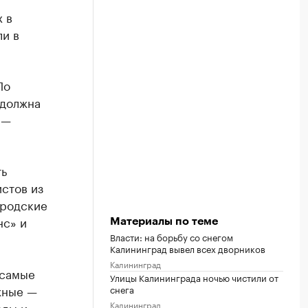
 в
ли в
По
 должна
 —
ть
стов из
ородские
нс» и
Материалы по теме
Власти: на борьбу со снегом
Калининград вывел всех дворников
Калининград
 самые
Улицы Калининграда ночью чистили от
жные —
снега
Калининград
оды и