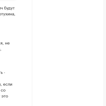
ч будут
отухина,
я, не
,
ь -
, если
 со
 это