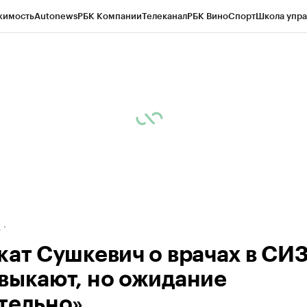
жимость
Autonews
РБК Компании
Телеканал
РБК Вино
Спорт
Школа упра
ипто
РБК Бизнес-среда
Дискуссионный клуб
Исследования
Кредитные 
рагентов
Политика
Экономика
Бизнес
Технологии и медиа
Финансы
Рын
д
кат Сушкевич о врачах в СИ
выкают, но ожидание
тельно»