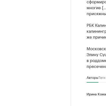
сформиров
многие [.
присяжны
РБК Кали
калинингр
же причин
Московск
Элину Су
в роддоме
пресечени
Авторы
Теги
Ирина Кома