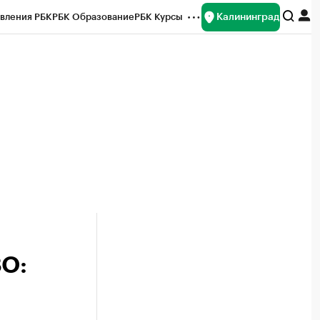
Калининград
вления РБК
РБК Образование
РБК Курсы
рейтинги
Франшизы
Газета
ок наличной валюты
ЗО: