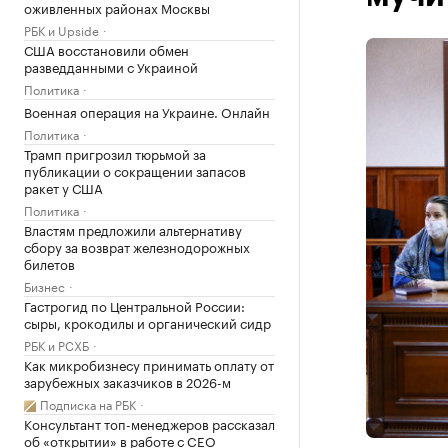
оживленных районах Москвы
РБК и Upside
США восстановили обмен
разведданными с Украиной
Политика
Военная операция на Украине. Онлайн
Политика
Трамп пригрозил тюрьмой за
публикации о сокращении запасов
ракет у США
Политика
Властям предложили альтернативу
сбору за возврат железнодорожных
билетов
Бизнес
Гастрогид по Центральной России:
сыры, крокодилы и органический сидр
РБК и РСХБ
Как микробизнесу принимать оплату от
зарубежных заказчиков в 2026-м
Подписка на РБК
Консультант топ-менеджеров рассказал
об «открытии» в работе с CEO