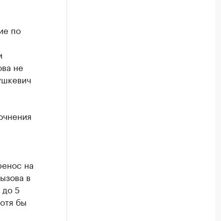
ие по
и
ва не
ушкевич
точнения
ренос на
ызова в
 до 5
хотя бы