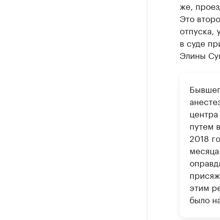
же, проез
Это второ
отпуска, 
в суде пр
Элины Су
Бывшег
анесте
центра
путем 
2018 г
месяца
оправд
присяж
этим р
было н