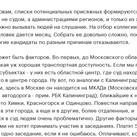
ловам, списки потенциальных присяжных формируются
и не судом, а администрациями регионов, и только из 
жно вызывать людей на слушание. На отбор коллегии
ловек дается месяц. Собрать ее довольно сложно, по
огие кандидаты по разным причинам отказываются.
жет быть факторов. Во-первых, до Московского обла
акая уж хорошая транспортная доступность. Если мы
 субъектах - у них есть областной центр, где суд нахо
о в центре города. Ну вот, по аналогии с Калинингра
м, здесь в Москве он находится на МКАДе (Московск
 автодорога - прим. РБК Калининград), ближайшие к 
это Химки, Красногорск и Одинцово. Повестки напра
 в эти города, а еще и в другие, более отдаленные, и
я в суд людям очень проблематично. Другие факторы
ми не хотят принимать участие в заседаниях. Платят 
 одно заседание, если я не ошибаюсь. Оплачивают, к