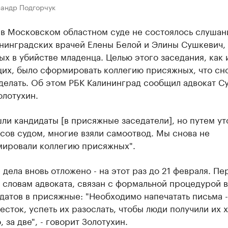
сандр Подгорчук
 в Московском областном суде не состоялось слушан
ининградских врачей Елены Белой и Элины Сушкевич,
х в убийстве младенца. Целью этого заседания, как 
их, было сформировать коллегию присяжных, что сно
делать. Об этом РБК Калининград сообщил адвокат С
олотухин.
ли кандидаты [в присяжные заседатели], но путем у
сов судом, многие взяли самоотвод. Мы снова не
ировали коллегию присяжных".
дела вновь отложено - на этот раз до 21 февраля. Пе
 словам адвоката, связан с формальной процедурой в
датов в присяжные: "Необходимо напечатать письма -
есток, успеть их разослать, чтобы люди получили их 
, за две", - говорит Золотухин.