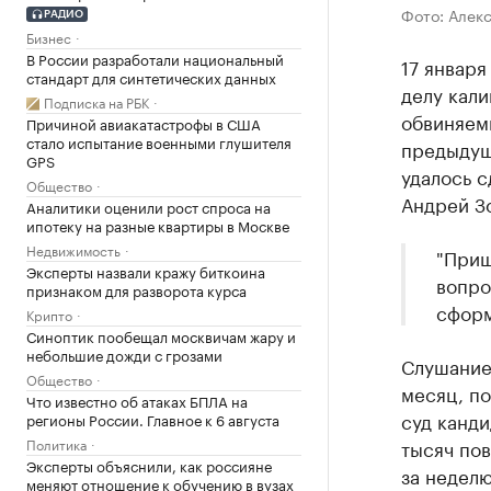
Фото: Алек
РАДИО
Бизнес
В России разработали национальный
17 января
стандарт для синтетических данных
делу кал
Подписка на РБК
обвиняемы
Причиной авиакатастрофы в США
стало испытание военными глушителя
предыдущ
GPS
удалось с
Общество
Андрей З
Аналитики оценили рост спроса на
ипотеку на разные квартиры в Москве
Недвижимость
"Приш
Эксперты назвали кражу биткоина
вопро
признаком для разворота курса
сформ
Крипто
Синоптик пообещал москвичам жару и
небольшие дожди с грозами
Слушание 
Общество
месяц, по
Что известно об атаках БПЛА на
суд канди
регионы России. Главное к 6 августа
Политика
тысяч пов
Эксперты объяснили, как россияне
за неделю
меняют отношение к обучению в вузах