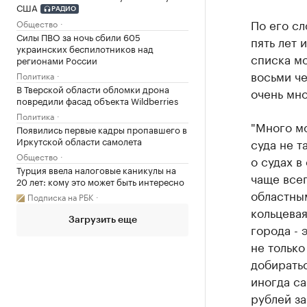
США
РАДИО
По его с
Общество
Силы ПВО за ночь сбили 605
пять лет 
украинских беспилотников над
списка мо
регионами России
восьми че
Политика
В Тверской области обломки дрона
очень мн
повредили фасад объекта Wildberries
Политика
"Много мо
Появились первые кадры пропавшего в
Иркутской области самолета
суда не т
Общество
о судах в
Турция ввела налоговые каникулы на
чаще всег
20 лет: кому это может быть интересно
областны
Подписка на РБК
кольцевая
Загрузить еще
города - 
не только
добиратьс
иногда са
рублей за