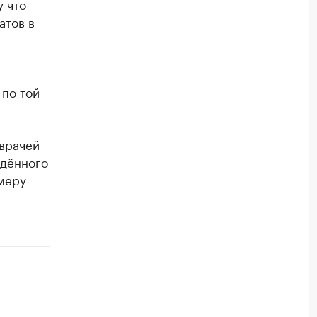
у что
атов в
 по той
врачей
ждённого
меру