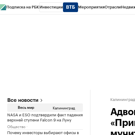
Подписка на РБК
Инвестиции
Мероприятия
Отрасли
Недви
РБК Life
Тренды
Визионеры
Национальные проекты
Город
Стиль
Кр
Спецпроекты СПб
Конференции СПб
Спецпроекты
Проверка конт
Калинингра
Все новости
Калининград
Весь мир
Адво
NASA и ESO подтвердили факт падения
верхней ступени Falcon 9 на Луну
«При
Общество
Почему инвесторы выбирают офисы в
мучи