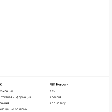
К
РБК Новости
компании
iOS
нтактная информация
Android
дакция
AppGallery
змещение рекламы