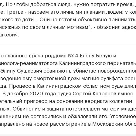
д. Но чтобы добраться сюда, нужно потратить время, 
е. Третье - назовем это личными планами людей: у ко
у кого-то дети… Они не готовы объективно принимать
исяжных по своим личным мотивам", - объяснил адвок
шкевич.
о главного врача роддома № 4 Елену Белую и
зиолога-реаниматолога Калининградского перинаталь
 Элину Сушкевич обвиняют в убийстве новорожденно
введения ему смертельной дозы магния сульфата осе
ода. Процесс в Калининградском областном суде длил
. В декабре 2020 года судья Сергей Капранов вынес
ательный приговор на основании вердикта коллегии
ных. Обвинение и защита потерпевшей матери младе
ешением не согласились и обжаловали его. Уголовное
аправлено на новое рассмотрение в Московский облс