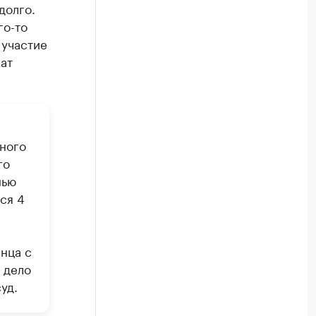
долго.
го-то
 участие
ат
ного
го
нью
ся 4
нца с
 дело
уд.