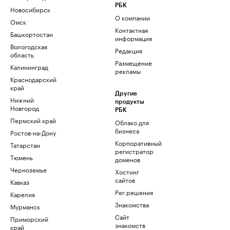
РБК
Новосибирск
О компании
Омск
Контактная
Башкортостан
информация
Вологодская
Редакция
область
Размещение
Калининград
рекламы
Краснодарский
край
Другие
Нижний
продукты
Новгород
РБК
Пермский край
Облако для
бизнеса
Ростов-на-Дону
Корпоративный
Татарстан
регистратор
Тюмень
доменов
Черноземье
Хостинг
сайтов
Кавказ
Рег.решения
Карелия
Знакомства
Мурманск
Сайт
Приморский
знакомств
край