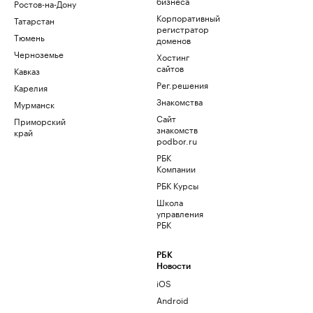
бизнеса
Ростов-на-Дону
Корпоративный
Татарстан
регистратор
Тюмень
доменов
Черноземье
Хостинг
сайтов
Кавказ
Рег.решения
Карелия
Знакомства
Мурманск
Сайт
Приморский
знакомств
край
podbor.ru
РБК
Компании
РБК Курсы
Школа
управления
РБК
РБК
Новости
iOS
Android