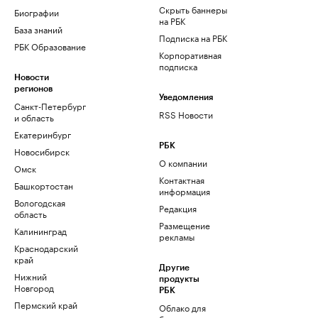
Скрыть баннеры
Биографии
на РБК
База знаний
Подписка на РБК
РБК Образование
Корпоративная
подписка
Новости
регионов
Уведомления
Санкт-Петербург
RSS Новости
и область
Екатеринбург
РБК
Новосибирск
О компании
Омск
Контактная
Башкортостан
информация
Вологодская
Редакция
область
Размещение
Калининград
рекламы
Краснодарский
край
Другие
Нижний
продукты
Новгород
РБК
Пермский край
Облако для