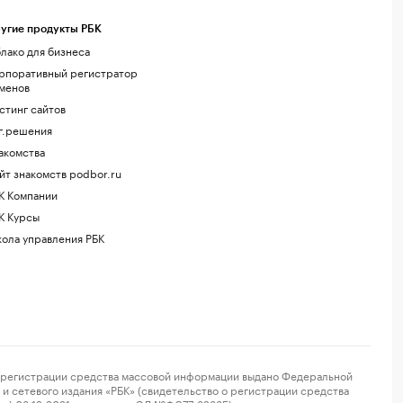
угие продукты РБК
лако для бизнеса
рпоративный регистратор
менов
стинг сайтов
г.решения
акомства
йт знакомств podbor.ru
К Компании
К Курсы
ола управления РБК
регистрации средства массовой информации выдано Федеральной
и сетевого издания «РБК» (свидетельство о регистрации средства