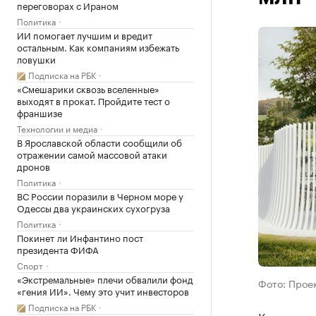
переговорах с Ираном
Политика
ИИ помогает лучшим и вредит
остальным. Как компаниям избежать
ловушки
Подписка на РБК
«Смешарики сквозь вселенные»
выходят в прокат. Пройдите тест о
франшизе
Технологии и медиа
В Ярославской области сообщили об
отражении самой массовой атаки
дронов
Политика
ВС России поразили в Черном море у
Одессы два украинских сухогруза
Политика
Покинет ли Инфантино пост
президента ФИФА
Спорт
«Экстремальные» плечи обвалили фонд
Фото: Прое
«гения ИИ». Чему это учит инвесторов
Подписка на РБК