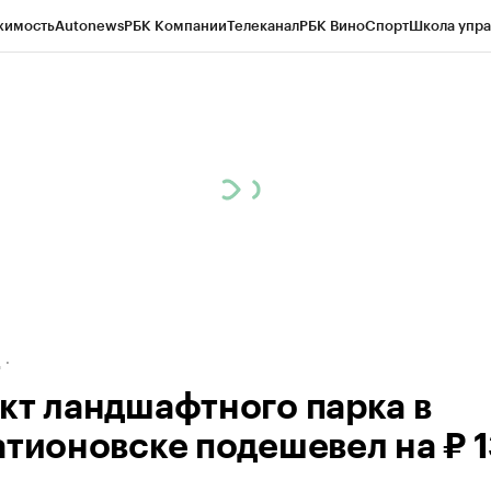
жимость
Autonews
РБК Компании
Телеканал
РБК Вино
Спорт
Школа упра
ипто
РБК Бизнес-среда
Дискуссионный клуб
Исследования
Кредитные 
рагентов
Политика
Экономика
Бизнес
Технологии и медиа
Финансы
Рын
д
кт ландшафтного парка в
атионовске подешевел на ₽ 1