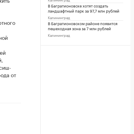
жить
В Багратионовске хотят создать
ландшафтный парк за 97,7 млн рублей
Калининград
фтного
В Багратионовском районе появится
пешеходная зона за 7 млн рублей
Калининград
ной
 ей
й,
сиш-
ода от