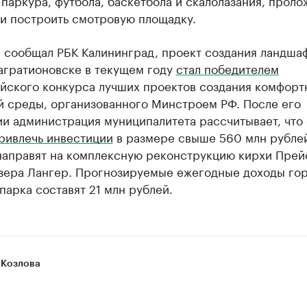
 паркура, футбола, баскетбола и скалолазания, проло
 и построить смотровую площадку.
е сообщал РБК Калининград, проект создания ландша
агратионовске в текущем году
стал победителем
йского конкурса лучших проектов создания комфорт
й среды, организованного Минстроем РФ. После его
и администрация муниципалитета рассчитывает, что
ривлечь инвестиции
в размере свыше 560 млн рубле
направят на комплексную реконструкцию кирхи Прей
озера Лангер. Прогнозируемые ежегодные доходы гор
парка составят 21 млн рублей.
 Козлова