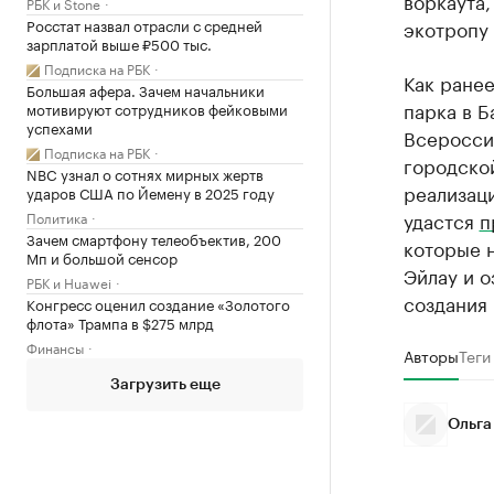
воркаута,
РБК и Stone
Росстат назвал отрасли с средней
экотропу
зарплатой выше ₽500 тыс.
Подписка на РБК
Как ране
Большая афера. Зачем начальники
парка в Б
мотивируют сотрудников фейковыми
успехами
Всеросси
Подписка на РБК
городско
NBC узнал о сотнях мирных жертв
реализаци
ударов США по Йемену в 2025 году
удастся
п
Политика
Зачем смартфону телеобъектив, 200
которые 
Мп и большой сенсор
Эйлау и 
РБК и Huawei
создания 
Конгресс оценил создание «Золотого
флота» Трампа в $275 млрд
Финансы
Авторы
Теги
Загрузить еще
Ольга