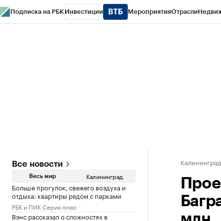
Подписка на РБК
Инвестиции
Мероприятия
Отрасли
Недви
РБК Life
Тренды
Визионеры
Национальные проекты
Город
Стиль
Кр
Спецпроекты СПб
Конференции СПб
Спецпроекты
Проверка конт
Калинингра
Все новости
Калининград
Весь мир
Прое
Больше прогулок, свежего воздуха и
отдыха: квартиры рядом с парками
Багр
РБК и ПИК Серия плюс
Вэнс рассказал о сложностях в
млн