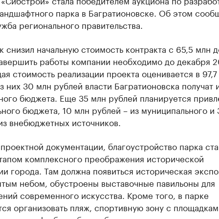
 «Сибстрой» стала победителем аукциона по разрабо
ландшафтного парка в Багратионовске. Об этом сооб
жба регионального правительства.
 снизил начальную стоимость контракта с 65,5 млн д
Завершить работы компании необходимо до декабря 
ая стоимость реализации проекта оценивается в 97,7
з них 30 млн рублей власти Багратионовска получат 
ого бюджета. Еще 35 млн рублей планируется привл
ного бюджета, 10 млн рублей – из муниципального и 3
из внебюджетных источников.
проектной документации, благоустройство парка ста
тапом комплексного преображения исторической
и города. Там должна появиться историческая экспо
ытым небом, обустроены выставочные павильоны для
ний современного искусства. Кроме того, в парке
ся организовать пляж, спортивную зону с площадкам