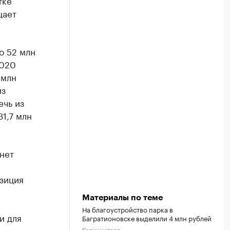
тке
щает
о 52 млн
2020
 млн
из
ечь из
1,7 млн
нет
зиция
Материалы по теме
На благоустройство парка в
и для
Багратионовске выделили 4 млн рублей
Калининград