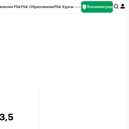
Калининград
вления РБК
РБК Образование
РБК Курсы
рейтинги
Франшизы
Газета
ок наличной валюты
3,5