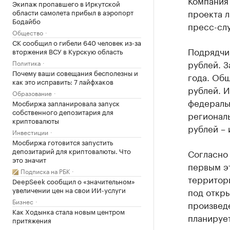
Компания
Экипаж пропавшего в Иркутской
проекта 
области самолета прибыл в аэропорт
Бодайбо
пресс-слу
Общество
СК сообщил о гибели 640 человек из-за
Подрядчик
вторжения ВСУ в Курскую область
рублей. 
Политика
Почему ваши совещания бесполезны и
года. Общ
как это исправить: 7 лайфхаков
рублей. И
Образование
федеральн
Мосбиржа запланировала запуск
собственного депозитария для
региональ
криптовалюты
рублей – 
Инвестиции
Мосбиржа готовится запустить
депозитарий для криптовалюты. Что
Согласно 
это значит
первым э
Подписка на РБК
территори
DeepSeek сообщил о «значительном»
увеличении цен на свои ИИ-услуги
под откр
Бизнес
произведе
Как Ходынка стала новым центром
планирует
притяжения