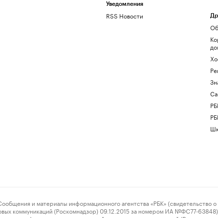
Уведомления
RSS Новости
Др
Об
Ко
до
Хо
Ре
Зн
Са
РБ
РБ
Шк
ения и материалы информационного агентства «РБК» (свидетельство о 
овых коммуникаций (Роскомнадзор) 09.12.2015 за номером ИА №ФС77-63848) 