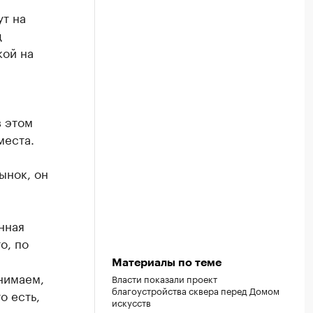
т на
д
ой на
в этом
места.
ынок, он
нная
о, по
я
Материалы по теме
нимаем,
Власти показали проект
благоустройства сквера перед Домом
о есть,
искусств