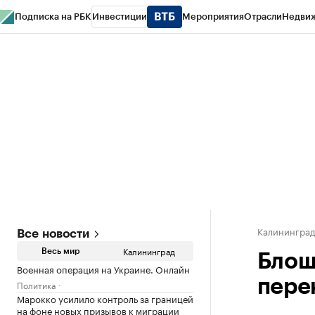
Подписка на РБК
Инвестиции
Мероприятия
Отрасли
Недви
РБК Life
Тренды
Визионеры
Национальные проекты
Город
Стиль
Кр
Спецпроекты СПб
Конференции СПб
Спецпроекты
Проверка конт
Калинингра
Все новости
Калининград
Весь мир
Блош
Военная операция на Украине. Онлайн
пере
Политика
Марокко усилило контроль за границей
на фоне новых призывов к миграции