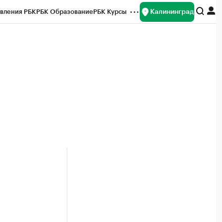
Калининград
вления РБК
РБК Образование
РБК Курсы
рейтинги
Франшизы
Газета
ок наличной валюты