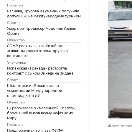
Политика
Валиева, Трусова и Гуменник получили
допуск ISU на международные турниры
Спорт
Умер поп-продюсер Мадонны Уильям
Орбит
Общество
SCMP раскрыла, как Китай стал
«главным коллектором» другого
континента
Экономика
Испанская «Гранада» расторгла
контракт с сыном Зинедина Зидана
Спорт
Школьники из России стали
чемпионами Международной
олимпиады по ИИ
Общество
FT рассказала о «маленькой Спарте»,
бросившей вызов всему нефтяному
миру
Политика
Фото: Алек
Предложенная во главу ФИФА