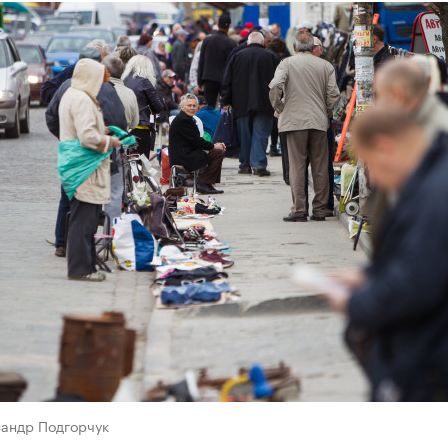
сандр Подгорчук