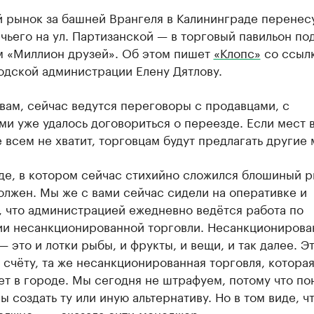
 рынок за башней Врангеля в Калининграде перенесу
чьего на ул. Партизанской — в торговый павильон по
м «Миллион друзей». Об этом пишет
«Клопс»
со ссылк
одской администрации Елену Дятлову.
вам, сейчас ведутся переговоры с продавцами, с
и уже удалось договориться о переезде. Если мест 
 всем не хватит, торговцам будут предлагать другие 
де, в котором сейчас стихийно сложился блошиный р
олжен. Мы же с вами сейчас сидели на оперативке и
, что администрацией ежедневно ведётся работа по
ии несанкционированной торговли. Несанкционирова
— это и лотки рыбы, и фрукты, и вещи, и так далее. Эт
счёту, та же несанкционированная торговля, котора
т в городе. Мы сегодня не штрафуем, потому что по
ы создать ту или иную альтернативу. Но в том виде, чт
олжно», — сказала сити-менеджер.