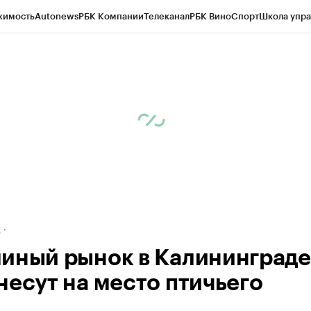
жимость
Autonews
РБК Компании
Телеканал
РБК Вино
Спорт
Школа упра
ипто
РБК Бизнес-среда
Дискуссионный клуб
Исследования
Кредитные 
рагентов
Политика
Экономика
Бизнес
Технологии и медиа
Финансы
Рын
д
иный рынок в Калининграде
несут на место птичьего