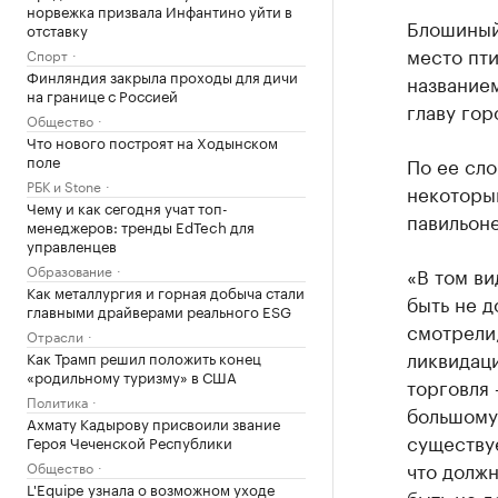
норвежка призвала Инфантино уйти в
Блошиный
отставку
место пти
Спорт
Финляндия закрыла проходы для дичи
название
на границе с Россией
главу гор
Общество
Что нового построят на Ходынском
поле
По ее сло
РБК и Stone
некоторым
Чему и как сегодня учат топ-
павильоне
менеджеров: тренды EdTech для
управленцев
Образование
«В том ви
Как металлургия и горная добыча стали
быть не д
главными драйверами реального ESG
смотрели
Отрасли
ликвидац
Как Трамп решил положить конец
«родильному туризму» в США
торговля 
Политика
большому 
Ахмату Кадырову присвоили звание
существуе
Героя Чеченской Республики
что должн
Общество
L'Equipe узнала о возможном уходе
быть не д