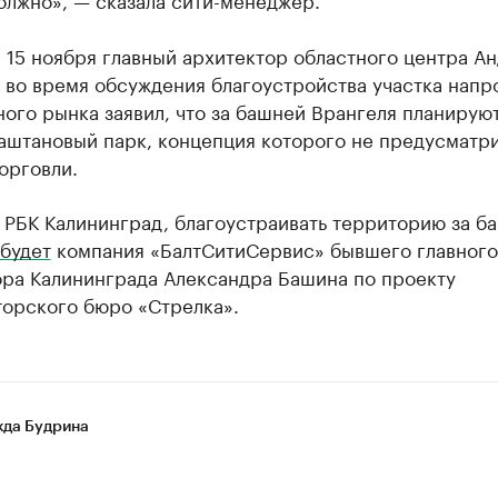
 15 ноября главный архитектор областного центра А
 во время обсуждения благоустройства участка напр
ого рынка заявил, что за башней Врангеля планирую
Каштановый парк, концепция которого не предусматр
орговли.
 РБК Калининград, благоустраивать территорию за б
будет
компания «БалтСитиСервис» бывшего главного
ора Калининграда Александра Башина по проекту
торского бюро «Стрелка».
да Будрина