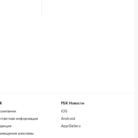
К
РБК Новости
компании
iOS
нтактная информация
Android
дакция
AppGallery
змещение рекламы