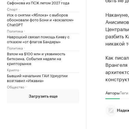
Сафонова из ПСЖ летом 2027 года
Спорт
Накануне,
Иск о снятии «Яблока» с выборов
обосновали фото Бони и «вокзалом»
Анисимов
ChatGPT
Центральн
Политика
разбить 
Навроцкий связал помощь Киеву с
отказом «от флагов Бандеры»
никакой т
Политика
Взлом на $100 млн и уязвимость
Как писал
биткоина. События недели на
крипторынке
Врангеля
Крипто
архитект
Бывший начальник ГАИ Удмуртии
конструк
возглавил «Ижавиа»
Общество
Авторы
Теги
Загрузить еще
Надеж