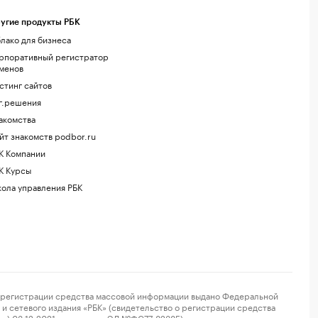
угие продукты РБК
лако для бизнеса
рпоративный регистратор
менов
стинг сайтов
г.решения
акомства
йт знакомств podbor.ru
К Компании
К Курсы
ола управления РБК
регистрации средства массовой информации выдано Федеральной
и сетевого издания «РБК» (свидетельство о регистрации средства
ор) 03.12.2021 за номером ЭЛ №ФС77-82385) сопровождаются