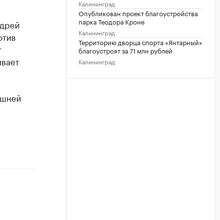
Калининград
Опубликован проект благоустройства
парка Теодора Кроне
ндрей
Калининград
отив
Территорию дворца спорта «Янтарный»
т
благоустроят за 71 млн рублей
ивает
Калининград
ашней