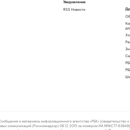
Уведомления
RSS Новости
Др
Об
Ко
до
Хо
Ре
Зн
Са
РБ
РБ
Шк
ения и материалы информационного агентства «РБК» (свидетельство о 
овых коммуникаций (Роскомнадзор) 09.12.2015 за номером ИА №ФС77-63848) 
 связи, информационных технологий и массовых коммуникаций (Роскомнадз