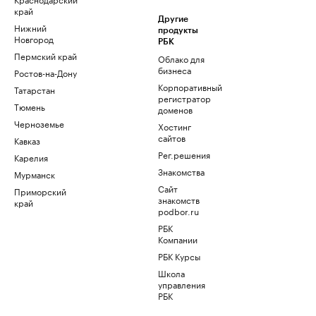
край
Другие
Нижний
продукты
Новгород
РБК
Пермский край
Облако для
бизнеса
Ростов-на-Дону
Корпоративный
Татарстан
регистратор
Тюмень
доменов
Черноземье
Хостинг
сайтов
Кавказ
Рег.решения
Карелия
Знакомства
Мурманск
Сайт
Приморский
знакомств
край
podbor.ru
РБК
Компании
РБК Курсы
Школа
управления
РБК