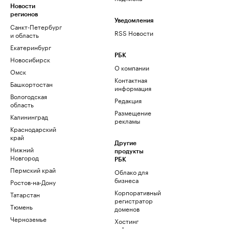
Новости
регионов
Уведомления
Санкт-Петербург
RSS Новости
и область
Екатеринбург
РБК
Новосибирск
О компании
Омск
Контактная
Башкортостан
информация
Вологодская
Редакция
область
Размещение
Калининград
рекламы
Краснодарский
край
Другие
Нижний
продукты
Новгород
РБК
Пермский край
Облако для
бизнеса
Ростов-на-Дону
Корпоративный
Татарстан
регистратор
Тюмень
доменов
Черноземье
Хостинг
сайтов