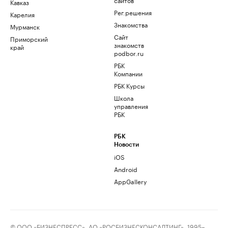
Кавказ
Рег.решения
Карелия
Знакомства
Мурманск
Сайт
Приморский
знакомств
край
podbor.ru
РБК
Компании
РБК Курсы
Школа
управления
РБК
РБК
Новости
iOS
Android
AppGallery
© ООО «БИЗНЕСПРЕСС», АО «РОСБИЗНЕСКОНСАЛТИНГ», 1995–