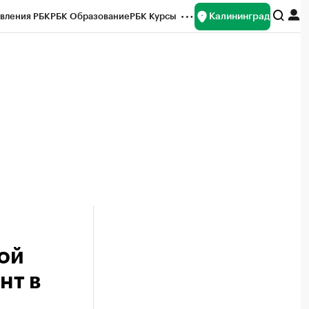
Калининград
вления РБК
РБК Образование
РБК Курсы
рейтинги
Франшизы
Газета
ок наличной валюты
ой
нт в