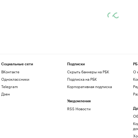
Социальные сети
Подписки
РБ
ВКонтакте
Скрыть баннеры на РБК
О 
Одноклассники
Подписка на РБК
Ко
Telegram
Корпоративная подписка
Ре
Дзен
Ра
Уведомления
RSS Новости
Др
Об
Ко
до
Хо