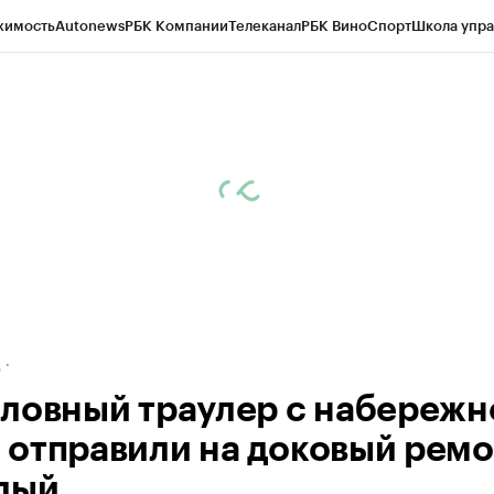
жимость
Autonews
РБК Компании
Телеканал
РБК Вино
Спорт
Школа упра
ипто
РБК Бизнес-среда
Дискуссионный клуб
Исследования
Кредитные 
рагентов
Политика
Экономика
Бизнес
Технологии и медиа
Финансы
Рын
д
ловный траулер с набережн
отправили на доковый ремо
лый