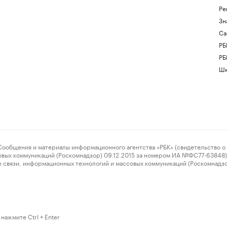
Ре
Зн
Са
РБ
РБ
Шк
ения и материалы информационного агентства «РБК» (свидетельство о 
овых коммуникаций (Роскомнадзор) 09.12.2015 за номером ИА №ФС77-63848) 
 связи, информационных технологий и массовых коммуникаций (Роскомнадз
нажмите Ctrl + Enter