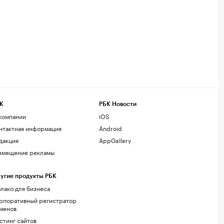
К
РБК Новости
компании
iOS
нтактная информация
Android
дакция
AppGallery
змещение рекламы
угие продукты РБК
лако для бизнеса
рпоративный регистратор
менов
стинг сайтов