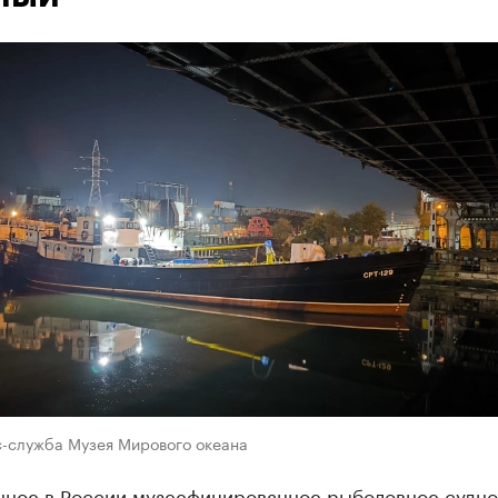
с-служба Музея Мирового океана
нное в России музеефицированное рыболовное судно