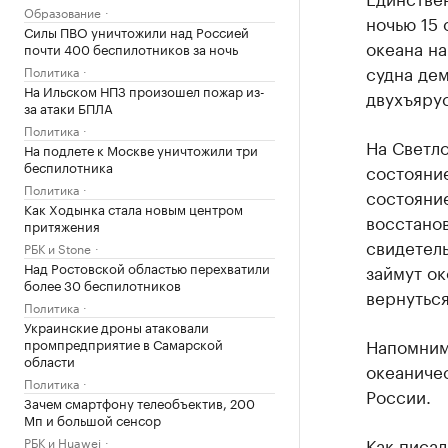
Образование
ночью 15
Силы ПВО уничтожили над Россией
океана н
почти 400 беспилотников за ночь
судна дем
Политика
На Ильском НПЗ произошел пожар из-
двухъяру
за атаки БПЛА
Политика
На Светл
На подлете к Москве уничтожили три
беспилотника
состояние
Политика
состояние
Как Ходынка стала новым центром
восстано
притяжения
свидетел
РБК и Stone
Над Ростовской областью перехватили
займут ок
более 30 беспилотников
вернуться
Политика
Украинские дроны атаковали
Напомним
промпредприятие в Самарской
области
океаниче
Политика
России.
Зачем смартфону телеобъектив, 200
Мп и большой сенсор
Как писал
РБК и Huawei