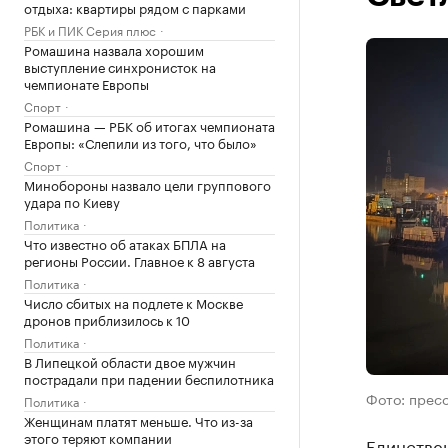
отдыха: квартиры рядом с парками
РБК и ПИК Серия плюс
Ромашина назвала хорошим
выступление синхронисток на
чемпионате Европы
Спорт
Ромашина — РБК об итогах чемпионата
Европы: «Слепили из того, что было»
Спорт
Минобороны назвало цели группового
удара по Киеву
Политика
Что известно об атаках БПЛА на
регионы России. Главное к 8 августа
Политика
Число сбитых на подлете к Москве
дронов приблизилось к 10
Политика
В Липецкой области двое мужчин
пострадали при падении беспилотника
Фото: прес
Политика
Женщинам платят меньше. Что из-за
этого теряют компании
Единстве