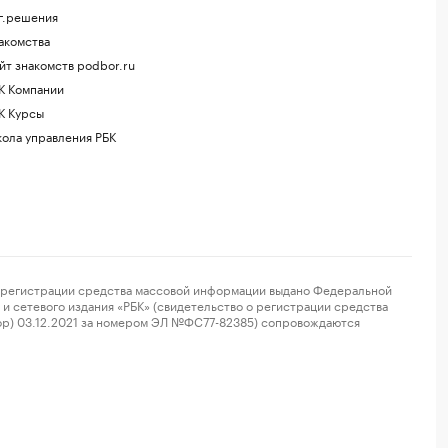
г.решения
акомства
йт знакомств podbor.ru
К Компании
К Курсы
ола управления РБК
регистрации средства массовой информации выдано Федеральной
и сетевого издания «РБК» (свидетельство о регистрации средства
ор) 03.12.2021 за номером ЭЛ №ФС77-82385) сопровождаются