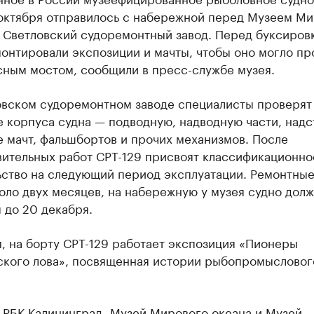
 октября отправилось с набережной перед Музеем М
а Светловский судоремонтный завод. Перед буксиров
онтировали экспозиции и мачты, чтобы оно могло пр
сным мостом, сообщили в пресс-службе музея.
овском судоремонтном заводе специалисты проверят
 корпуса судна — подводную, надводную части, надс
 мачт, фальшбортов и прочих механизмов. После
вительных работ СРТ-129 присвоят классификационно
ьство на следующий период эксплуатации. Ремонтны
оло двух месяцев, на набережную у музея судно дол
 до 20 декабря.
, на борту СРТ-129 работает экспозиция «Пионеры
ского лова», посвященная истории рыбопромысловог
 РБК Калининград, Музей Мирового океана и Музей-