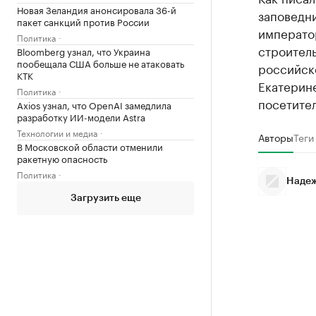
Новая Зеландия анонсировала 36-й
заповедн
пакет санкций против России
император
Политика
строитель
Bloomberg узнал, что Украина
пообещала США больше не атаковать
российско
КТК
Екатерине
Политика
посетител
Axios узнал, что OpenAI замедлила
разработку ИИ-модели Astra
Технологии и медиа
Авторы
Теги
В Московской области отменили
ракетную опасность
Политика
Надеж
Загрузить еще