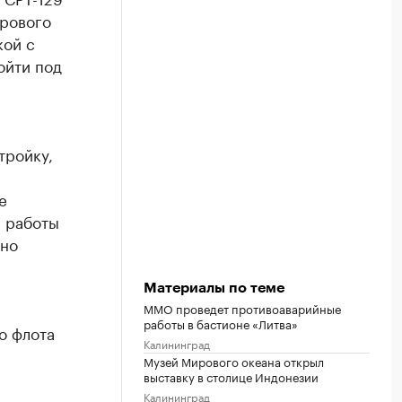
ирового
кой с
ойти под
тройку,
е
е работы
жно
Материалы по теме
ММО проведет противоаварийные
работы в бастионе «Литва»
о флота
Калининград
Музей Мирового океана открыл
выставку в столице Индонезии
Калининград