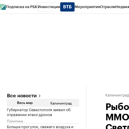
Подписка на РБК
Инвестиции
Мероприятия
Отрасли
Недви
РБК Life
Тренды
Визионеры
Национальные проекты
Город
Стиль
Кр
Спецпроекты СПб
Конференции СПб
Спецпроекты
Проверка конт
Калинингра
Все новости
Калининград
Весь мир
Рыбо
Губернатор Севастополя заявил об
отражении атаки дронов
ММО 
Политика
Больше прогулок, свежего воздуха и
Свет