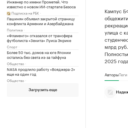
Инженер по имени Прометей. Что
известно о новом ИИ-стартапе Безоса
Кампус БФ
Подписка на РБК
общежитий
Пашинян объявил закрытой страницу
конфликта Армении и Азербайджана
рекреаци
Политика
улица с к
«Фламенго» отказался от трансфера
студенчес
футболиста «Зенита» Луиса Энрике
млрд руб
Спорт
Более 50 тыс. домов на юге Японии
Полность
остались без света из-за тайфуна
2025 года
Общество
NASA продлило работу «Вояджера-2»
еще на один год
Авторы
Теги
Общество
Загрузить еще
Надеж