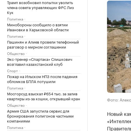
Трамп возобновил попытки уволить
члена совета управляющих ФРС Лиз
Кук
Политика
Минобороны сообщило о взятии
Ивановки в Харьковской области
Политика
Пашинян и Алиев провели телефонный
разговор о мирном соглашении
Общество
Экс-тренер «Спартака» Слишкович
возглавил казахстанский клуб
Спорт
Пожар на Ильском НПЗ после падения
обломков БПЛА потушили
Политика
Мосгорсуд взыскал ₽654 тыс. за залив
квартиры из-за кошки, открывшей кран
Фото: Алек
Общество
Армия США запустила сервис для
Новый ка
бронирования полигонов частными
«Интеллек
компаниями
Правитель
Политика