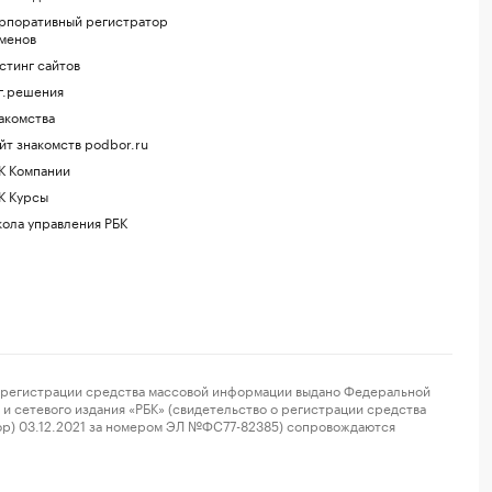
рпоративный регистратор
менов
стинг сайтов
г.решения
акомства
йт знакомств podbor.ru
К Компании
К Курсы
ола управления РБК
регистрации средства массовой информации выдано Федеральной
и сетевого издания «РБК» (свидетельство о регистрации средства
ор) 03.12.2021 за номером ЭЛ №ФС77-82385) сопровождаются