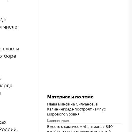
2,5
м числе
е власти
отборе
ы
иарда
я
Материалы по теме
Глава минфина Силуанов: в
Калининграде построят кампус
мирового уровня
Калининград
ках
Вместе с кампусом «Кантиана» БФУ
России.
им.Канта хочет получить льготный