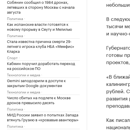
Собянин сообщил о 1984 дронах,
небольши
летевших в сторону Москвы с начала
августа
В следующ
Политика
Как испанские власти готовятся к
тысячи ме
новому прорыву в Сеуту и Мелилью
и научно-
Политика
Стала известна причина смерти 29-
летнего игрока клуба НБА «Мемфис»
Губернато
Кларка
готовы пр
Спорт
проектов,
Кабмин поручил доработать переход
на российское ПО
Технологии и медиа
«В ближа
Gemini заподозрили в доступе к
калининг
закрытым Google-документам
рублей. С
Технологии и медиа
развития 
Число сбитых на подлете к Москве
дронов превысило десять
преподава
Политика
МИД России заявил о попытках Запада
Как писал
втянуть Грузию в «кровавые авантюры»
национал
Политика