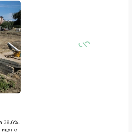
а 38,6%.
 идут с