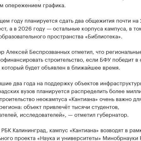
м опережением графика.
ем году планируется сдать два общежития почти на 
ст, а в 2026 году — остальные корпуса кампуса, в то
образовательного пространства «Библиотека».
р Алексей Беспрозванных отметил, что региональны
офинансировать строительство, если БФУ победит в 
 который будет объявлен в ближайшее время.
йшие два года на поддержку объектов инфраструктур
радских вузов планируется распределить более милл
троительство неокампуса «Кантиана» очень важно дл
региона: объект привлечёт тысячи студентов,
телей, исследователей», — отметил губернатор.
 РБК Калининград, кампус «Кантиана» возводят в рам
ьного проекта «Наука и университеты» Минобрнауки 