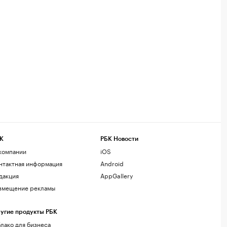
К
РБК Новости
компании
iOS
нтактная информация
Android
дакция
AppGallery
змещение рекламы
угие продукты РБК
лако для бизнеса