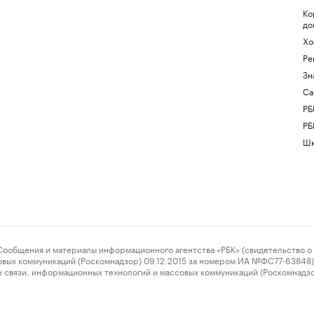
Ко
до
Хо
Ре
Зн
Са
РБ
РБ
Шк
ения и материалы информационного агентства «РБК» (свидетельство о 
овых коммуникаций (Роскомнадзор) 09.12.2015 за номером ИА №ФС77-63848) 
 связи, информационных технологий и массовых коммуникаций (Роскомнадз