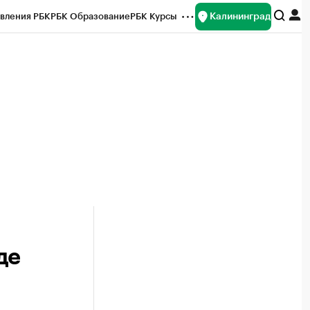
Калининград
вления РБК
РБК Образование
РБК Курсы
рейтинги
Франшизы
Газета
ок наличной валюты
де