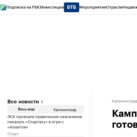
Подписка на РБК
Инвестиции
Мероприятия
Отрасли
Недви
РБК Life
Тренды
Визионеры
Национальные проекты
Город
Стиль
Кр
Спецпроекты СПб
Конференции СПб
Спецпроекты
Проверка конт
Калинингра
Все новости
Калининград
Весь мир
Камп
ЭСК признала правильным назначение
пенальти «Спартаку» в игре с
гото
«Ахматом»
Спорт