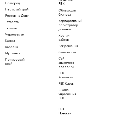
Новгород
РБК
Пермский край
Облако для
бизнеса
Ростов-на-Дону
Корпоративный
Татарстан
регистратор
Тюмень
доменов
Черноземье
Хостинг
сайтов
Кавказ
Рег.решения
Карелия
Знакомства
Мурманск
Сайт
Приморский
знакомств
край
podbor.ru
РБК
Компании
РБК Курсы
Школа
управления
РБК
РБК
Новости