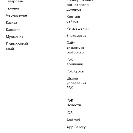
Татарстан
регистратор
Тюмень
доменов
Черноземье
Хостинг
сайтов
Кавказ
Рег.решения
Карелия
Знакомства
Мурманск
Сайт
Приморский
знакомств
край
podbor.ru
РБК
Компании
РБК Курсы
Школа
управления
РБК
РБК
Новости
iOS
Android
AppGallery