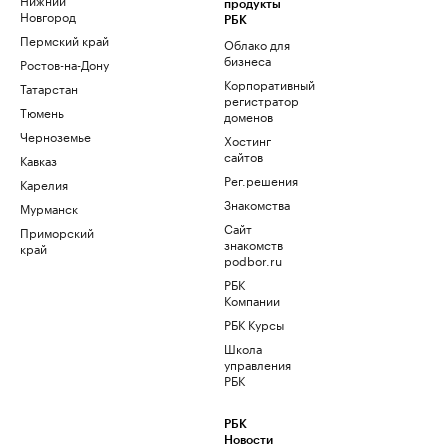
продукты
Новгород
РБК
Пермский край
Облако для
бизнеса
Ростов-на-Дону
Корпоративный
Татарстан
регистратор
Тюмень
доменов
Черноземье
Хостинг
сайтов
Кавказ
Рег.решения
Карелия
Знакомства
Мурманск
Сайт
Приморский
знакомств
край
podbor.ru
РБК
Компании
РБК Курсы
Школа
управления
РБК
РБК
Новости