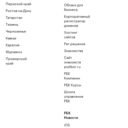
Пермский край
Облако для
бизнеса
Ростов-на-Дону
Корпоративный
Татарстан
регистратор
Тюмень
доменов
Черноземье
Хостинг
сайтов
Кавказ
Рег.решения
Карелия
Знакомства
Мурманск
Сайт
Приморский
знакомств
край
podbor.ru
РБК
Компании
РБК Курсы
Школа
управления
РБК
РБК
Новости
iOS