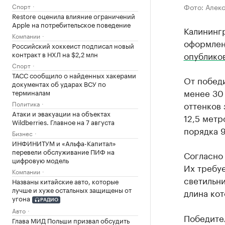
Спорт
Фото: Алек
Restore оценила влияние ограничений
Apple на потребительское поведение
Калинингр
Компании
оформлен
Российский хоккеист подписал новый
контракт в НХЛ на $2,2 млн
опублико
Спорт
ТАСС сообщило о найденных хакерами
От победи
документах об ударах ВСУ по
менее 30 
терминалам
Политика
оттенков 
Атаки и эвакуации на объектах
12,5 метр
Wildberries. Главное на 7 августа
порядка 9
Бизнес
ИНФИНИТУМ и «Альфа-Капитал»
перевели обслуживание ПИФ на
Согласно
цифровую модель
Их требуе
Компании
светильни
Названы китайские авто, которые
лучше и хуже остальных защищены от
длина кот
угона
РАДИО
Авто
Победител
Глава МИД Польши призвал обсудить