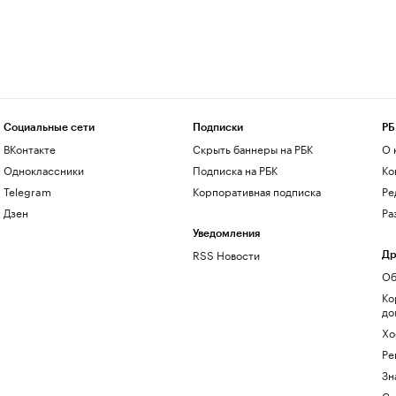
Социальные сети
Подписки
РБ
ВКонтакте
Скрыть баннеры на РБК
О 
Одноклассники
Подписка на РБК
Ко
Telegram
Корпоративная подписка
Ре
Дзен
Ра
Уведомления
RSS Новости
Др
Об
Ко
до
Хо
Ре
Зн
Са