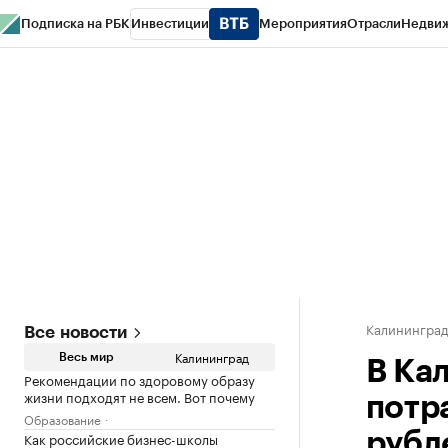
Подписка на РБК
Инвестиции
Мероприятия
Отрасли
Недви
РБК Life
Тренды
Визионеры
Национальные проекты
Город
Стиль
Кр
Спецпроекты СПб
Конференции СПб
Спецпроекты
Проверка конт
Калинингра
Все новости
Калининград
Весь мир
В Ка
Рекомендации по здоровому образу
жизни подходят не всем. Вот почему
потр
Образование
Как российские бизнес-школы
рубл