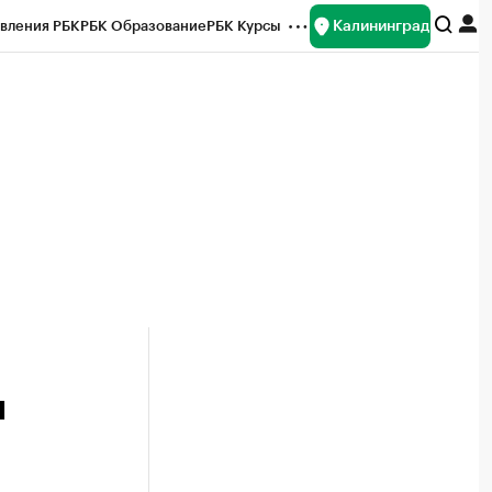
Калининград
вления РБК
РБК Образование
РБК Курсы
рейтинги
Франшизы
Газета
ок наличной валюты
ы