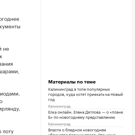
огоднее
кументы
й не
х
вания
шарами,
Материалы по теме
Калининград в топе популярных
диодами.
городов, куда хотят приехать на Новый
год
о
Калининград
ирлянду,
Елка онлайн. Елена Дятлова — о «плане
Б» по новогоднему представлению
Калининград
Власти о бледном новогоднем
 лоту
убранстве Калининграда: Это наша