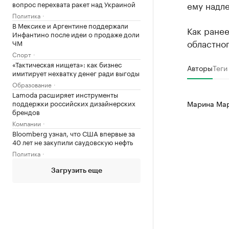
вопрос перехвата ракет над Украиной
ему надле
Политика
В Мексике и Аргентине поддержали
Как ране
Инфантино после идеи о продаже доли
областног
ЧМ
Спорт
«Тактическая нищета»: как бизнес
Авторы
Теги
имитирует нехватку денег ради выгоды
Образование
Lamoda расширяет инструменты
поддержки российских дизайнерских
Марина Ма
брендов
Компании
Bloomberg узнал, что США впервые за
40 лет не закупили саудовскую нефть
Политика
Загрузить еще