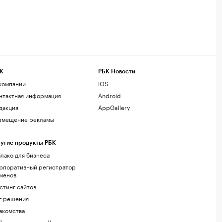
К
РБК Новости
компании
iOS
нтактная информация
Android
дакция
AppGallery
змещение рекламы
угие продукты РБК
лако для бизнеса
рпоративный регистратор
менов
стинг сайтов
г.решения
акомства
йт знакомств podbor.ru