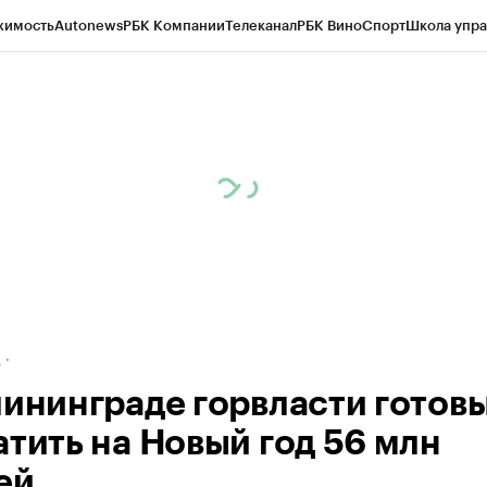
жимость
Autonews
РБК Компании
Телеканал
РБК Вино
Спорт
Школа упра
ипто
РБК Бизнес-среда
Дискуссионный клуб
Исследования
Кредитные 
рагентов
Политика
Экономика
Бизнес
Технологии и медиа
Финансы
Рын
д
лининграде горвласти готов
атить на Новый год 56 млн
ей