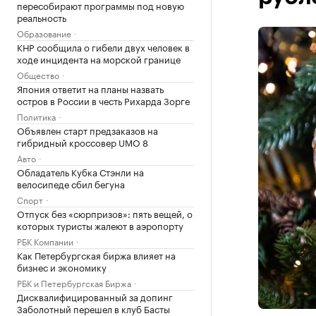
пересобирают программы под новую
реальность
Образование
КНР сообщила о гибели двух человек в
ходе инцидента на морской границе
Общество
Япония ответит на планы назвать
остров в России в честь Рихарда Зорге
Политика
Объявлен старт предзаказов на
гибридный кроссовер UMO 8
Авто
Обладатель Кубка Стэнли на
велосипеде сбил бегуна
Спорт
Отпуск без «сюрпризов»: пять вещей, о
которых туристы жалеют в аэропорту
РБК Компании
Как Петербургская биржа влияет на
бизнес и экономику
РБК и Петербургская Биржа
Дисквалифицированный за допинг
Заболотный перешел в клуб Басты