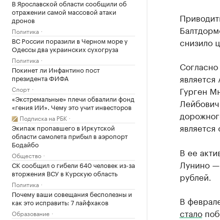
В Ярославской области сообщили об
отражении самой массовой атаки
Приводит
дронов
Балтдорм
Политика
снизило ц
ВС России поразили в Черном море у
Одессы два украинских сухогруза
Политика
Согласно
Покинет ли Инфантино пост
является 
президента ФИФА
Гурген М
Спорт
«Экстремальные» плечи обвалили фонд
Лейбович
«гения ИИ». Чему это учит инвесторов
дорожног
Подписка на РБК
является
Экипаж пропавшего в Иркутской
области самолета прибыл в аэропорт
Бодайбо
В ее акт
Общество
Лунино — 
СК сообщил о гибели 640 человек из-за
вторжения ВСУ в Курскую область
рублей.
Политика
Почему ваши совещания бесполезны и
В феврал
как это исправить: 7 лайфхаков
стало
поб
Образование