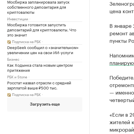
Мосбиржа запланировала запуск
Зеленогра
собственного депозитария для
цена конт
криптовалюты
Инвестиции
В январе
Мосбиржа готовится запустить
депозитарий для криптовалюты. Что
ремонт а
это значит
пункты Ро
Подписка на РБК
DeepSeek сообщил о «значительном»
увеличении цен на свои ИИ-услуги
Напомним
Бизнес
планирую
Как Ходынка стала новым центром
притяжения
Победите
РБК и Stone
Росстат назвал отрасли с средней
отремонт
зарплатой выше ₽500 тыс.
— именно 
Подписка на РБК
четверты
Загрузить еще
«Если в 2
жителей 
микрорай