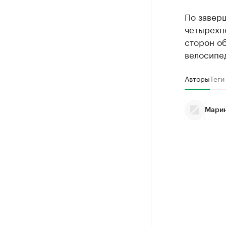
По завер
четырехпо
сторон об
велосипе
Авторы
Теги
Марин