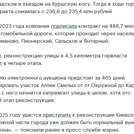
дском и въездом на Куршскую косу. Тогда в ходе тор
ракта снизилась с 236,6 до 235,4 млн рублей
 2023 года компания
подписала
контракт на 488,7 млн
втомобильной дороги, которая проходит через насел
маново, Пионерский, Сальское и Янтарный.
, реконструкцию улицы в 4,5 километра горвласти
т
в четыре этапа.
лю электронного аукциона предстоит за 465 дней
ировать участок Аллеи Смелых от от Окружной до Ка
с него начнется капремонт улицы в целом, хотя это
й этап реконструкции.
025 году удастся
приступить
к реконструкции Киевско
южной части города уже должен быть нормальный вые
она», — пояснили ранее в пресс-службе мэрии.