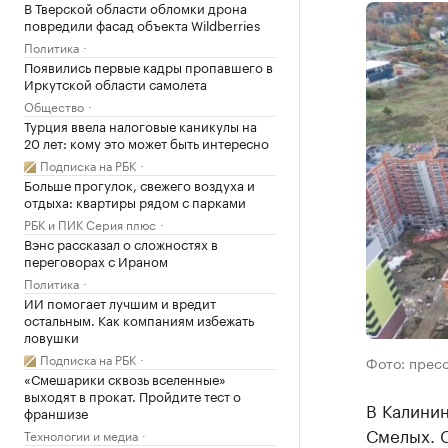
В Тверской области обломки дрона
повредили фасад объекта Wildberries
Политика
Появились первые кадры пропавшего в
Иркутской области самолета
Общество
Турция ввела налоговые каникулы на
20 лет: кому это может быть интересно
Подписка на РБК
Больше прогулок, свежего воздуха и
отдыха: квартиры рядом с парками
РБК и ПИК Серия плюс
Вэнс рассказал о сложностях в
переговорах с Ираном
Политика
ИИ помогает лучшим и вредит
остальным. Как компаниям избежать
ловушки
Подписка на РБК
Фото: прес
«Смешарики сквозь вселенные»
выходят в прокат. Пройдите тест о
В Калини
франшизе
Смелых. 
Технологии и медиа