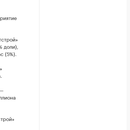
приятие
тстрой»
 доли),
с (5%).
»
.
 —
ллиона
строй»