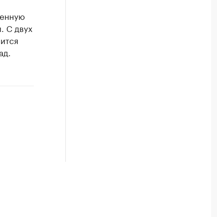
енную
. С двух
вится
ад.