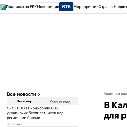
Подписка на РБК
Инвестиции
Мероприятия
Отрасли
Недви
РБК Life
Тренды
Визионеры
Национальные проекты
Город
Стиль
Кр
Спецпроекты СПб
Конференции СПб
Спецпроекты
Проверка конт
Калинингра
Все новости
Калининград
Весь мир
В Ка
Силы ПВО за ночь сбили 605
украинских беспилотников над
для 
регионами России
Политика