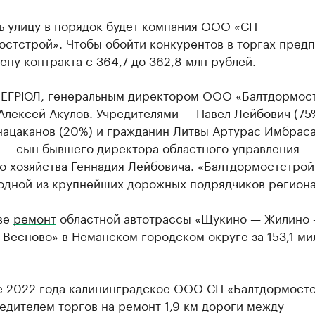
ь улицу в порядок будет компания ООО «СП
остстрой». Чтобы обойти конкурентов в торгах пред
ену контракта с 364,7 до 362,8 млн рублей.
 ЕГРЮЛ, генеральным директором ООО «Балтдормос
Алексей Акулов. Учредителями — Павел Лейбович (75%
нацаканов (20%) и гражданин Литвы Артурас Имбраса
 — сын бывшего директора областного управления
о хозяйства Геннадия Лейбовича. «Балтдормостстрой
 одной из крупнейших дорожных подрядчиков региона
иве
ремонт
областной автотрассы «Щукино — Жилино
Весново» в Неманском городском округе за 153,1 ми
е 2022 года калининградское ООО СП «Балтдормост
едителем торгов на ремонт 1,9 км дороги между