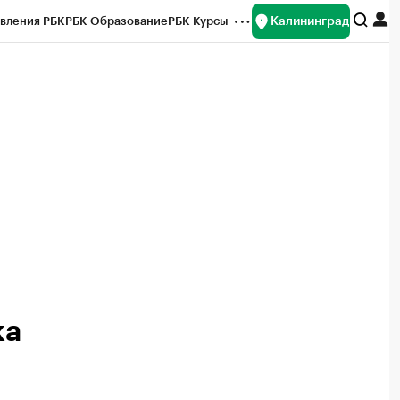
Калининград
вления РБК
РБК Образование
РБК Курсы
рейтинги
Франшизы
Газета
ок наличной валюты
ка