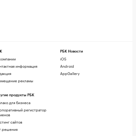
К
РБК Новости
компании
iOS
нтактная информация
Android
дакция
AppGallery
змещение рекламы
угие продукты РБК
лако для бизнеса
рпоративный регистратор
менов
стинг сайтов
г.решения