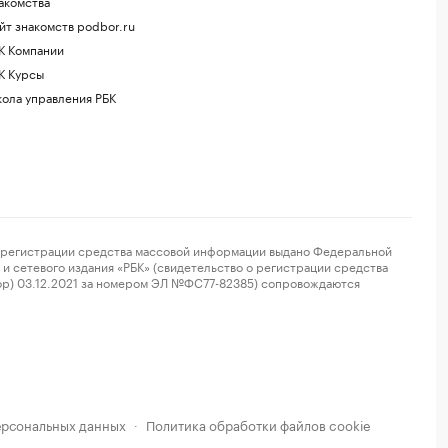
акомства
йт знакомств podbor.ru
К Компании
К Курсы
ола управления РБК
регистрации средства массовой информации выдано Федеральной
и сетевого издания «РБК» (свидетельство о регистрации средства
ор) 03.12.2021 за номером ЭЛ №ФС77-82385) сопровождаются
ерсональных данных
Политика обработки файлов cookie
·