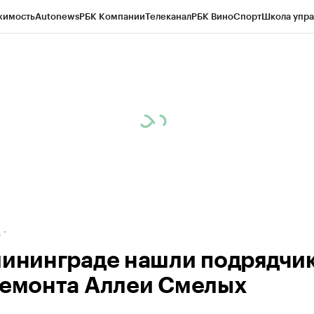
жимость
Autonews
РБК Компании
Телеканал
РБК Вино
Спорт
Школа упра
ипто
РБК Бизнес-среда
Дискуссионный клуб
Исследования
Кредитные 
рагентов
Политика
Экономика
Бизнес
Технологии и медиа
Финансы
Рын
д
лининграде нашли подрядчи
ремонта Аллеи Смелых