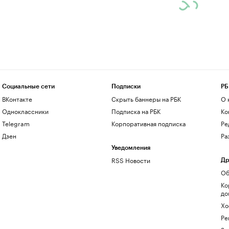
Социальные сети
Подписки
РБ
ВКонтакте
Скрыть баннеры на РБК
О 
Одноклассники
Подписка на РБК
Ко
Telegram
Корпоративная подписка
Ре
Дзен
Ра
Уведомления
RSS Новости
Др
Об
Ко
до
Хо
Ре