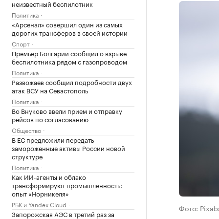
неизвестный беспилотник
Политика
«Арсенал» совершил один из самых
дорогих трансферов в своей истории
Спорт
Премьер Болгарии сообщил о взрыве
беспилотника рядом с газопроводом
Политика
Развожаев сообщил подробности двух
атак ВСУ на Севастополь
Политика
Во Внуково ввели прием и отправку
рейсов по согласованию
Общество
В ЕС предложили передать
замороженные активы России новой
структуре
Политика
Как ИИ-агенты и облако
трансформируют промышленность:
опыт «Норникеля»
РБК и Yandex Cloud
Фото: Pixab
Запорожская АЭС в третий раз за