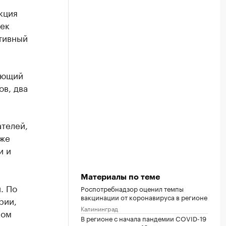
кция
век
тивный
ающий
ов, два
телей,
кже
и и
Материалы по теме
. По
Роспотребнадзор оценил темпы
вакцинации от коронавируса в регионе
рии,
Калининград
ком
В регионе с начала пандемии COVID-19