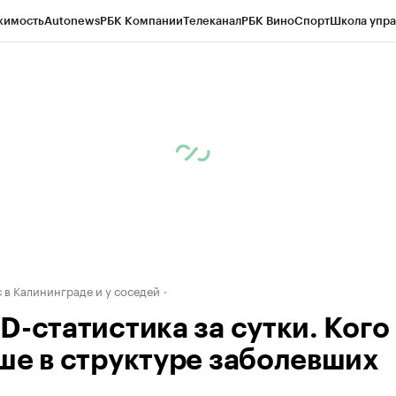
жимость
Autonews
РБК Компании
Телеканал
РБК Вино
Спорт
Школа упра
ипто
РБК Бизнес-среда
Дискуссионный клуб
Исследования
Кредитные 
рагентов
Политика
Экономика
Бизнес
Технологии и медиа
Финансы
Рын
 в Калининграде и у соседей
D-статистика за сутки. Кого
ше в структуре заболевших