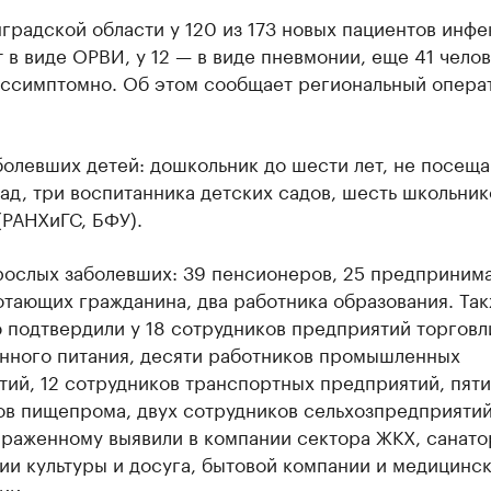
градской области у 120 из 173 новых пациентов инфе
 в виде ОРВИ, у 12 — в виде пневмонии, еще 41 чело
ессимптомно. Об этом сообщает региональный опера
болевших детей: дошкольник до шести лет, не посещ
ад, три воспитанника детских садов, шесть школьник
(РАНХиГС, БФУ).
рослых заболевших: 39 пенсионеров, 25 предпринима
тающих гражданина, два работника образования. Та
 подтвердили у 18 сотрудников предприятий торговл
нного питания, десяти работников промышленных
ий, 12 сотрудников транспортных предприятий, пяти
ов пищепрома, двух сотрудников сельхозпредприятий
араженному выявили в компании сектора ЖКХ, санато
ии культуры и досуга, бытовой компании и медицинс
ии.