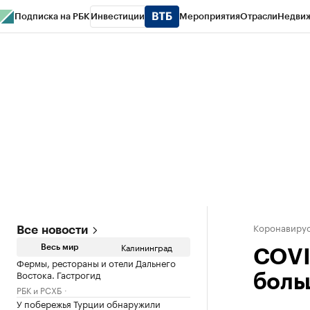
Подписка на РБК
Инвестиции
Мероприятия
Отрасли
Недви
РБК Life
Тренды
Визионеры
Национальные проекты
Город
Стиль
Кр
Спецпроекты СПб
Конференции СПб
Спецпроекты
Проверка конт
Коронавирус
Все новости
Калининград
Весь мир
COVI
Фермы, рестораны и отели Дальнего
Востока. Гастрогид
боль
РБК и РСХБ
У побережья Турции обнаружили