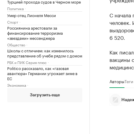
Турцией прохода судов в Черном море
Политика
С начала
Умер отец Лионеля Месси
человек. 
Спорт
Россиянина арестовали за
выздоров
финансирование терроризма
6 520.
«звездами» мессенджера
Общество
Школы с отличием: как изменилось
Как писал
представление об учебе рядом с домом
вакцины о
РБК и ПИК Серия плюс
медицинс
Politico рассказало, как «газовая
авантюра» Германии угрожает зиме в
ЕС
Авторы
Теги
Экономика
Загрузить еще
Надеж