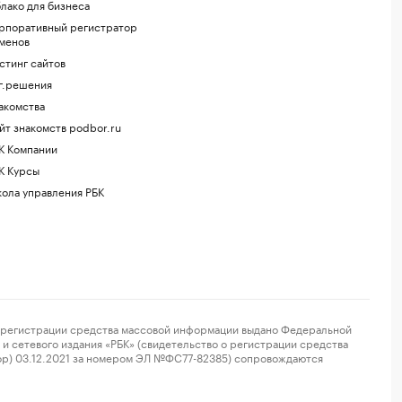
лако для бизнеса
рпоративный регистратор
менов
стинг сайтов
г.решения
акомства
йт знакомств podbor.ru
К Компании
К Курсы
ола управления РБК
регистрации средства массовой информации выдано Федеральной
и сетевого издания «РБК» (свидетельство о регистрации средства
ор) 03.12.2021 за номером ЭЛ №ФС77-82385) сопровождаются