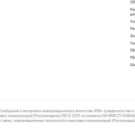
Об
Ко
до
Хо
Ре
Зн
Са
РБ
РБ
Шк
ения и материалы информационного агентства «РБК» (свидетельство о 
овых коммуникаций (Роскомнадзор) 09.12.2015 за номером ИА №ФС77-63848) 
 связи, информационных технологий и массовых коммуникаций (Роскомнадз