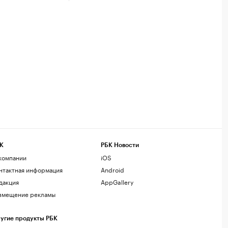
К
РБК Новости
компании
iOS
нтактная информация
Android
дакция
AppGallery
змещение рекламы
угие продукты РБК