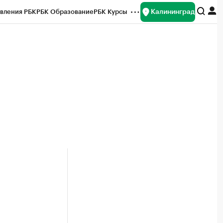
Калининград
вления РБК
РБК Образование
РБК Курсы
рейтинги
Франшизы
Газета
ок наличной валюты