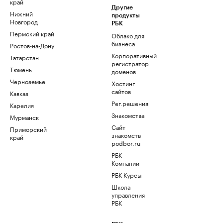
край
Другие
Нижний
продукты
Новгород
РБК
Пермский край
Облако для
бизнеса
Ростов-на-Дону
Корпоративный
Татарстан
регистратор
Тюмень
доменов
Черноземье
Хостинг
сайтов
Кавказ
Рег.решения
Карелия
Знакомства
Мурманск
Сайт
Приморский
знакомств
край
podbor.ru
РБК
Компании
РБК Курсы
Школа
управления
РБК