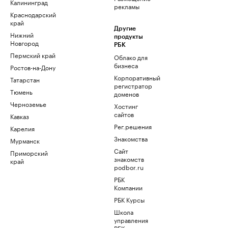
Калининград
рекламы
Краснодарский
край
Другие
Нижний
продукты
Новгород
РБК
Пермский край
Облако для
бизнеса
Ростов-на-Дону
Корпоративный
Татарстан
регистратор
Тюмень
доменов
Черноземье
Хостинг
сайтов
Кавказ
Рег.решения
Карелия
Знакомства
Мурманск
Сайт
Приморский
знакомств
край
podbor.ru
РБК
Компании
РБК Курсы
Школа
управления
РБК