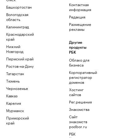
Контактная
Башкортостан
информация
Вологодская
Редакция
область
Размещение
Калининград
рекламы
Краснодарский
край
Другие
Нижний
продукты
Новгород
РБК
Пермский край
Облако для
бизнеса
Ростов-на-Дону
Корпоративный
Татарстан
регистратор
Тюмень
доменов
Черноземье
Хостинг
сайтов
Кавказ
Рег.решения
Карелия
Знакомства
Мурманск
Сайт
Приморский
знакомств
край
podbor.ru
РБК