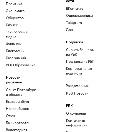
сети
Политика
ВКонтакте
Экономика
Одноклассники
Общество
Telegram
Бизнес
Дзен
Технологии и
медиа
Финансы
Подписки
Скрыть баннеры
Биографии
на РБК
База знаний
Подписка на РБК
РБК Образование
Корпоративная
подписка
Новости
регионов
Уведомления
Санкт-Петербург
RSS Новости
и область
Екатеринбург
РБК
Новосибирск
О компании
Омск
Контактная
Башкортостан
информация
Вологодская
Редакция