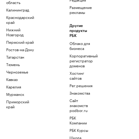
область
Размещение
Калининград
рекламы
Краснодарский
край
Другие
Нижний
продукты
Новгород
РБК
Пермский край
Облако для
бизнеса
Ростов-на-Дону
Корпоративный
Татарстан
регистратор
Тюмень
доменов
Черноземье
Хостинг
сайтов
Кавказ
Рег.решения
Карелия
Знакомства
Мурманск
Сайт
Приморский
знакомств
край
podbor.ru
РБК
Компании
РБК Курсы
Школа