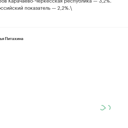
ров Карачаево-Черкесская республика — 3,2%.
ссийский показатель — 2,2%.\
ья Питахина