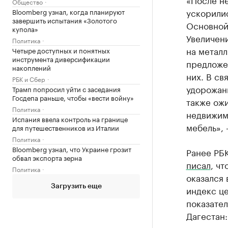
Общество
ускорили
Bloomberg узнал, когда планируют
завершить испытания «Золотого
Основной 
купола»
Увеличен
Политика
на метал
Четыре доступных и понятных
инструмента диверсификации
предложе
накоплений
них. В св
РБК и Сбер
удорожан
Трамп попросил уйти с заседания
Госдепа раньше, чтобы «вести войну»
также ож
Политика
недвижим
Испания ввела контроль на границе
мебель», 
для путешественников из Италии
Политика
Bloomberg узнал, что Украине грозит
Ранее РБК
обвал экспорта зерна
писал
, ч
Политика
оказался 
Загрузить еще
индекс ц
показател
Дагестан: