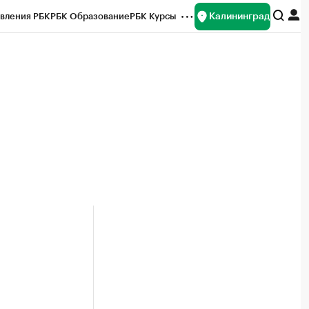
Калининград
вления РБК
РБК Образование
РБК Курсы
рейтинги
Франшизы
Газета
ок наличной валюты