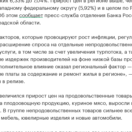
падному федеральному округу (5,92%) и в целом по 
 Об этом
сообщает
пресс-служба отделения Банка Рос
радской области.
акторов, которые провоцируют рост инфляции, регул
 расширение спроса на отдельные непродовольствен
услуги, в том числе за счет увеличения турпотока, а 
е издержек производителей на фоне низкой базы пр
полнительное влияние оказал региональный фактор —
е платы за содержание и ремонт жилья в регионе», 
 в релизе.
величился прирост цен на продовольственные товары
на плодоовощную продукцию, куриное мясо, выросли 
. В группе непродовольственных товаров сильнее вс
 мебель, ювелирные изделия и новые автомобили.
екоторого замедления в предыдущие два месяца внов