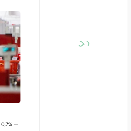
 0,7% —
м по