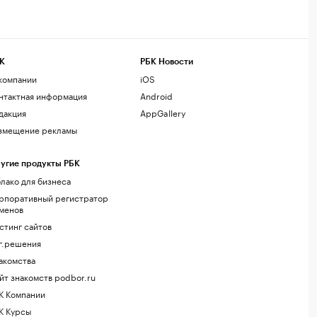
К
РБК Новости
компании
iOS
нтактная информация
Android
дакция
AppGallery
змещение рекламы
угие продукты РБК
лако для бизнеса
рпоративный регистратор
менов
стинг сайтов
г.решения
акомства
йт знакомств podbor.ru
К Компании
К Курсы