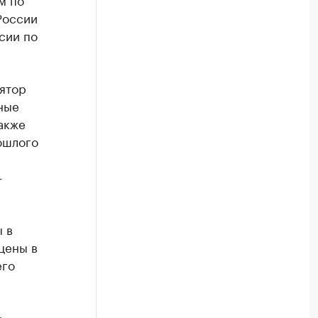
России
сии по
ятор
ные
также
ошлого
—
 в
цены в
его
ь