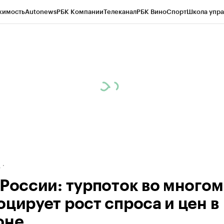
жимость
Autonews
РБК Компании
Телеканал
РБК Вино
Спорт
Школа упра
ипто
РБК Бизнес-среда
Дискуссионный клуб
Исследования
Кредитные 
рагентов
Политика
Экономика
Бизнес
Технологии и медиа
Финансы
Рын
д
 России: турпоток во многом
оцирует рост спроса и цен в
оне