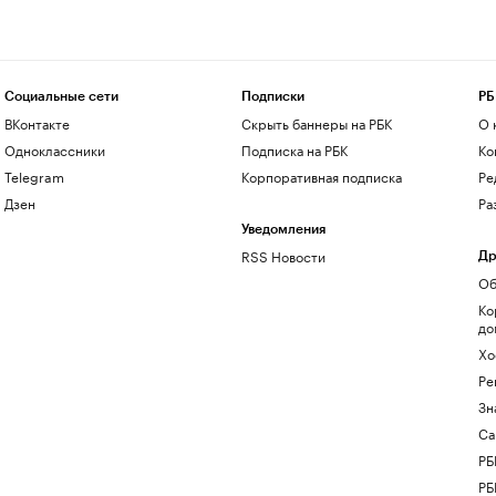
Социальные сети
Подписки
РБ
ВКонтакте
Скрыть баннеры на РБК
О 
Одноклассники
Подписка на РБК
Ко
Telegram
Корпоративная подписка
Ре
Дзен
Ра
Уведомления
RSS Новости
Др
Об
Ко
до
Хо
Ре
Зн
Са
РБ
РБ