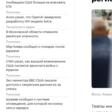
пообещала США больше не атаковать
КТК
Политика
Axios узнал, что OpenAI замедлила
разработку ИИ-модели Astra
Технологии и медиа
В Московской области отменили
ракетную опасность
Политика
Мэр Киева сообщил о пожарах после
взрывов
Политика
CNN узнал, как высший военачальник
США пытается закончить войну с
Ираном
Политика
Экс-министра ВВС США лишили
доступа к секретным данным из-за
утечки
Фото: Алек
Политика
Шуваев сообщил о системе
оповещения, для которой не нужны
Темпы инф
сеть и зарядка
с апрельс