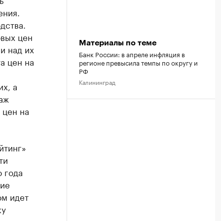
ения.
дства.
овых цен
Материалы по теме
и над их
Банк России: в апреле инфляция в
а цен на
регионе превысила темпы по округу и
РФ
Калининград
х, а
аж
 цен на
йтинг»
ти
о года
кие
ом идет
ку