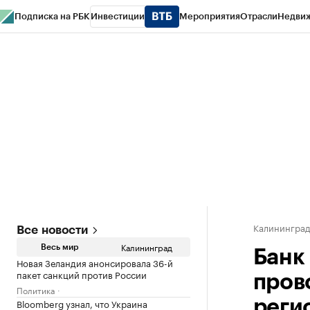
Подписка на РБК
Инвестиции
Мероприятия
Отрасли
Недви
РБК Life
Тренды
Визионеры
Национальные проекты
Город
Стиль
Кр
Спецпроекты СПб
Конференции СПб
Спецпроекты
Проверка конт
Калинингра
Все новости
Калининград
Весь мир
Банк
Новая Зеландия анонсировала 36-й
пакет санкций против России
пров
Политика
Bloomberg узнал, что Украина
реги