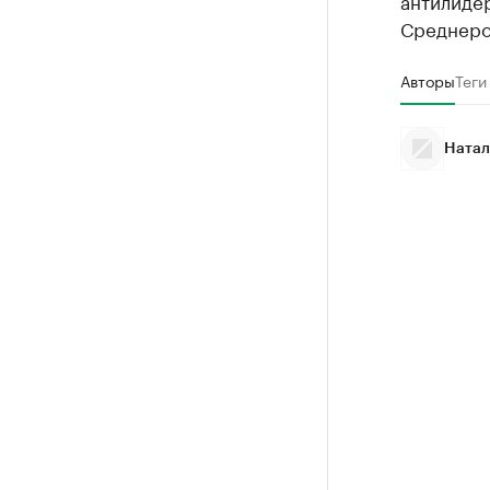
антилиде
Среднеро
Авторы
Теги
Натал