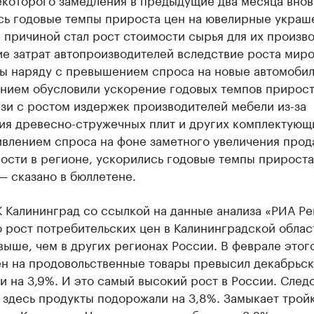
сь годовые темпы прироста цен на ювелирные украш
причиной стал рост стоимости сырья для их произво
ие затрат автопроизводителей вследствие роста мир
лы наряду с превышением спроса на новые автомобил
нием обусловили ускорение годовых темпов прирост
язи с ростом издержек производителей мебели из-за
ия древесно-стружечных плит и других комплектующи
ивлением спроса на фоне заметного увеличения прод
ости в регионе, ускорились годовые темпы прироста
— сказано в бюллетене.
 Калининград со ссылкой на данные анализа «РИА Ре
то рост потребительских цен в Калининградской облас
выше, чем в других регионах России. В феврале этог
ен на продовольственные товары превысил декабрьс
и на 3,9%. И это самый высокий рост в России. След
 здесь продукты подорожали на 3,8%. Замыкает трой