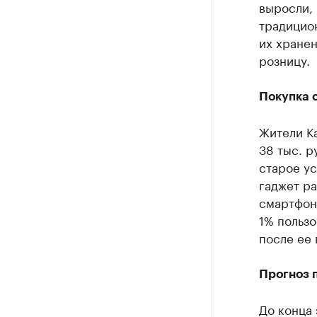
выросли, 
традицион
их хранен
розницу.
Покупка 
Жители К
38 тыс. 
старое ус
гаджет ра
смартфон
1% польз
после ее 
Прогноз 
До конца