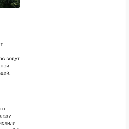
ит
ас ведут
кной
дей,
 от
оводу
ислили