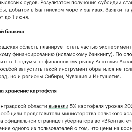
ысловых судов. Результатом получения субсидии ста
ы, добытой в Балтийском море и заливах. Заявки на 
 до 1 июня.
й банкинг
адская область планирует стать частью эксперимент
кому финансированию (исламскому банкингу). По сл
итета Госдумы по финансовому рынку Анатолия Аксак
осьбой запустить такой инструмент
обратился
не тол
ад, но и регионы Сибири, Чувашия и Ингушетия.
на хранение картофеля
инградской области
вывезли
5% картофеля урожая 202
сообщили представители министерства сельского хоз
а официальной странице губернатора во «ВКонтакте» 
ние одного из пользователей о том, что цены на кор