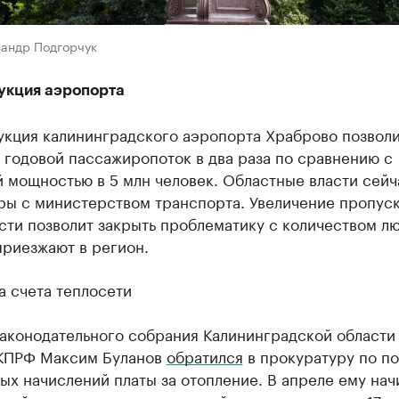
сандр Подгорчук
укция аэропорта
укция калининградского аэропорта Храброво позвол
годовой пассажиропоток в два раза по сравнению с
 мощностью в 5 млн человек. Областные власти сейч
ры с министерством транспорта. Увеличение пропус
ти позволит закрыть проблематику с количеством лю
приезжают в регион.
а счета теплосети
аконодательного собрания Калининградской области
КПРФ Максим Буланов
обратился
в прокуратуру по п
х начислений платы за отопление. В апреле ему нач