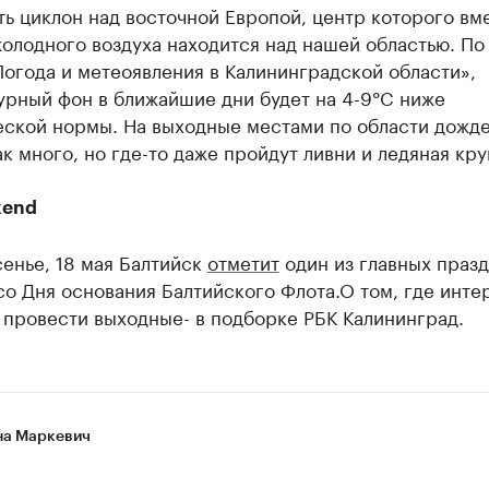
ь циклон над восточной Европой, центр которого вм
олодного воздуха находится над нашей областью. По
огода и метеоявления в Калининградской области»,
урный фон в ближайшие дни будет на 4-9°C ниже
еской нормы. На выходные местами по области дожд
ак много, но где-то даже пройдут ливни и ледяная кру
kend
енье, 18 мая Балтийск
отметит
один из главных праз
со Дня основания Балтийского Флота.О том, где инте
 провести выходные- в подборке РБК Калининград.
а Маркевич