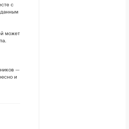
есте с
 данным
ей может
па.
дников —
ресно и