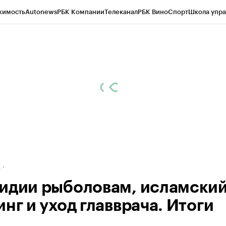
жимость
Autonews
РБК Компании
Телеканал
РБК Вино
Спорт
Школа упра
ипто
РБК Бизнес-среда
Дискуссионный клуб
Исследования
Кредитные 
рагентов
Политика
Экономика
Бизнес
Технологии и медиа
Финансы
Рын
д
идии рыболовам, исламски
нг и уход главврача. Итоги