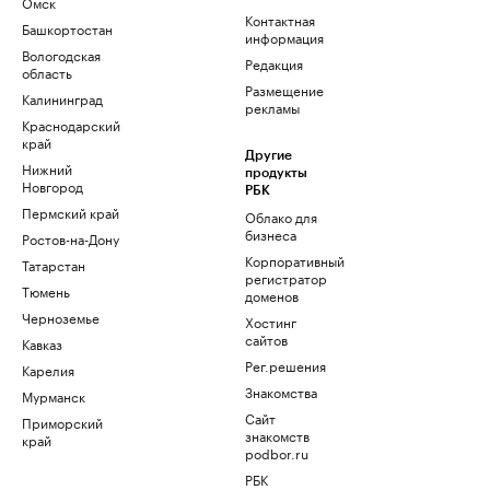
Омск
Контактная
Башкортостан
информация
Вологодская
Редакция
область
Размещение
Калининград
рекламы
Краснодарский
край
Другие
Нижний
продукты
Новгород
РБК
Пермский край
Облако для
бизнеса
Ростов-на-Дону
Корпоративный
Татарстан
регистратор
Тюмень
доменов
Черноземье
Хостинг
сайтов
Кавказ
Рег.решения
Карелия
Знакомства
Мурманск
Сайт
Приморский
знакомств
край
podbor.ru
РБК